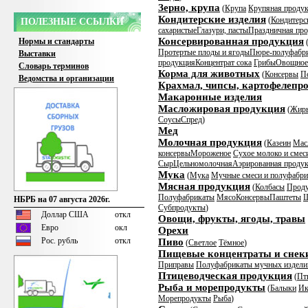
Зерно, крупа
(
Крупа
Крупяная продук
Кондитерские изделия
(
Кондитерс
ПОЛЕЗНЫЕ ССЫЛКИ
сахаристые
Глазури, пасты
Праздничная пр
Консервированная продукция
Нормы и стандарты
Протертые плоды и ягоды
Пюре-полуфабр
Выставки
продукция
Концентрат сока
Грибы
Овощное
Словарь терминов
Корма для животных
(
Консервы
П
Ведомства и организации
Крахмал, чипсы, картофелепр
Макаронные изделия
Масложировая продукция
(
Жир
Соусы
Спред
)
Мед
Молочная продукция
(
Казеин
Мас
консервы
Мороженое
Сухое молоко и смес
Сыр
Цельномолочная
Аэрированная проду
Мука
(
Мука
Мучные смеси и полуфабр
Мясная продукция
(
Колбасы
Проду
Полуфабрикаты
Мясо
Консервы
Паштеты
Ш
НБРБ на 07 августа 2026г.
Субпродукты
)
Доллар США
откл
Овощи, фрукты, ягоды, травы
Евро
окл
Орехи
Рос. рубль
откл
Пиво
(
Светлое
Тёмное
)
Пищевые концентраты и снек
Приправы
Полуфабрикаты мучных издели
Птицеводческая продукция
(
Пт
Рыба и морепродукты
(
Балыки
Ик
Морепродукты
Рыба
)