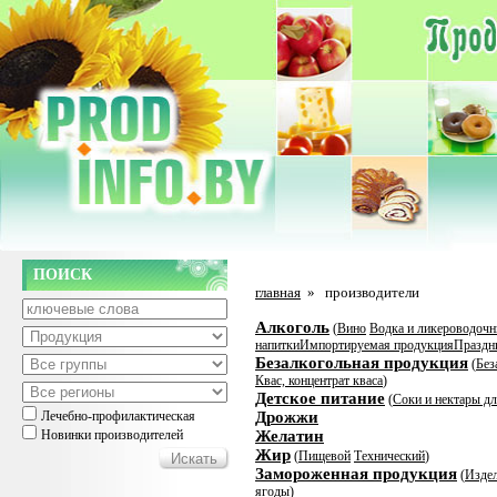
ПОИСК
главная
»
производители
Алкоголь
(
Вино
Водка и ликероводочн
напитки
Импортируемая продукция
Праздн
Безалкогольная продукция
(
Без
Квас, концентрат кваса
)
Детское питание
(
Соки и нектары дл
Лечебно-профилактическая
Дрожжи
Новинки производителей
Желатин
Жир
(
Пищевой
Технический
)
Замороженная продукция
(
Издел
ягоды
)