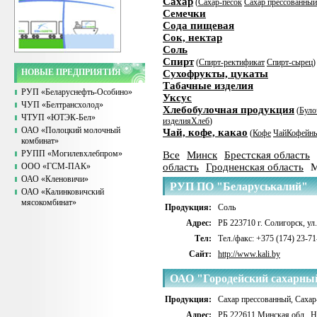
Сахар
(
Сахар-песок
Сахар прессованный
Семечки
Сода пищевая
Сок, нектар
Соль
Спирт
(
Спирт-ректификат
Спирт-сырец
)
НОВЫЕ ПРЕДПРИЯТИЯ
Сухофрукты, цукаты
Табачные изделия
РУП «Беларуснефть-Особино»
Уксус
ЧУП «Белтрансхолод»
Хлебобулочная продукция
(
Було
ЧТУП «ЮТЭК-Бел»
изделия
Хлеб
)
ОАО «Полоцкий молочный
Чай, кофе, какао
(
Кофе
Чай
Кофейны
комбинат»
РУПП «Могилевхлебпром»
Все
Минск
Брестская область
ООО «ГСМ-ПАК»
область
Гродненская область
М
ОАО «Кленовичи»
РУП ПО "Беларуськалий"
ОАО «Калинковичский
мясокомбинат»
Продукция:
Соль
Адрес:
РБ 223710 г. Солигорск, ул
Тел:
Тел./факс: +375 (174) 23-71
Сайт:
http://www.kali.by
ОАО "Городейский сахарны
Продукция:
Сахар прессованный
,
Сахар
Адрес:
РБ 222611 Минская обл., Не