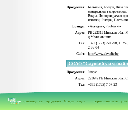
Продукция:
Бальзамы
,
Бренди
,
Вина пл
минеральная газированная
,
Водка
,
Импортируемая про
напитки
,
Ликеры
,
Настойки
Брэнды:
«Аквадив»
,
«Sobieski»
Адрес:
РБ 222315 Минская обл., М
д.Малиновщина
Тел:
+375 (1773) 2-00-98, +375 (
2-33-04
Сайт:
http://www.akvadiv.by
СОАО "Слуцкий уксусный з
Продукция:
Уксус
Адрес:
223649 РБ Минская обл., С
Тел:
+375 (1795) 7-57-23
производители
продукция
брэнды
акции
сырье, материалы
упак