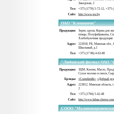
Заводская, 2
Тел:
+375 (1770) 5-72-12, +375 (
Сайт:
http://www.gsr.by
ОАО "Кленовичи"
Продукция:
Зерно, крупа
,
Корма для ж
птицы
,
Полуфабрикаты
,
Сп
Хлебобулочная продукция
Адрес:
222018, РБ, Минская обл., К
Школьный, д.1
Тел:
+375 (17 96) 4-63-80
"Любанский филиал ОАО "
Продукция:
ЗЦМ
,
Казеин
,
Масло
,
Прод
Сухое молоко и смеси
,
Сыр
Брэнды:
«Complimilk»
,
«Добрый де
Адрес:
223812, Минская область, г
2
Тел:
+375 (1794) 5-42-48
Сайт:
http://www.luban-cheese.com
СООО "Малиновщизненский
"Аквадив""