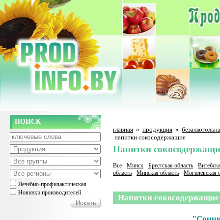
ПОИСК
главная
»
продукция
»
безалкогольн
напитки сокосодержащие
Напитки сокосодержащи
Все
Минск
Брестская область
Витебска
область
Минская область
Могилевская о
Лечебно-профилактическая
Новинки производителей
Напитки сокосодержащие
"Соччи