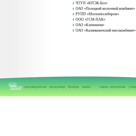
ЧТУП «ЮТЭК-Бел»
ОАО «Полоцкий молочный комбинат»
РУПП «Могилевхлебпром»
ООО «ГСМ-ПАК»
ОАО «Кленовичи»
ОАО «Калинковичский мясокомбинат»
производители
продукция
брэнды
акции
сырье, материалы
упак