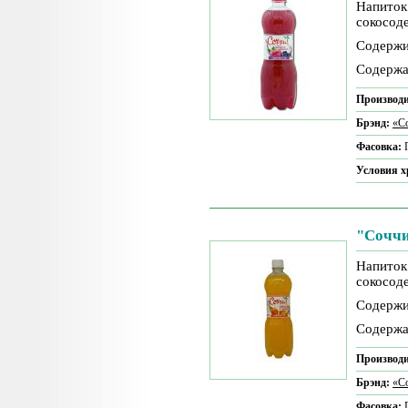
Напиток
сокосод
Содержи
Содержа
Производи
Брэнд:
«С
Фасовка:
Условия 
"Соччи
Напиток
сокосод
Содержи
Содержа
Производи
Брэнд:
«С
Фасовка: