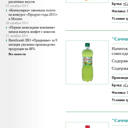
различных вкусов
Брэнд:
«С
31 октября 2011
«Коммунарка» завоевала золото
Фасовка:
на конкурсе «Продукт года-2011»
Условия 
в Москве
26 октября 2011
«Первая шоколадная компания»
начала выпуск конфет с кокосом
21 октября 2011
"Соччи
Витебский ЛВЗ «Придвинье» за 9
месяцев увеличил производство
Напиток
продукции на 48%
сокосод
Все новости
Содержи
Содержа
Производи
Брэнд:
«С
Фасовка:
Условия 
"Соччи