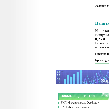
Условия 
Напитк
Напитки
Выпуска
0,75 л
Более п
можно н
Производи
Брэнд:
«Д
НОВЫЕ ПРЕДПРИЯТИЯ
РУП «Беларуснефть-Особино»
ЧУП «Белтрансхолод»