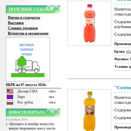
Напиток
ПОЛЕЗНЫЕ ССЫЛКИ
сокосод
Нормы и стандарты
Содержи
Выставки
клубник
Словарь терминов
Ведомства и организации
Содержа
Производи
Брэнд:
«С
Фасовка:
Условия 
НБРБ на 07 августа 2026г.
"Соччи
Доллар США
откл
Евро
окл
Напиток
сокосод
Рос. рубль
откл
Содержи
НОВОСТИ ПОРТАЛА
Содержа
01 ноября 2011
«Беллакт» в октябре выпустил
Производи
новую творожную массу шести