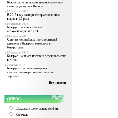
Белорусские пищевики впервые представят
свою продукцию в Японии
05 февраля 2016
В 2015 году экспорт белорусского пива
вырос в 1,6 раза
04 февраля 2016
Беларусь надеется продавать
сельхозпродукцию в ЕС
04 февраля 2016
Один из крупнейших производителей
алкоголя в Беларуси готовится к
банкротству
03 февраля 2016
Беларусь начинает поставки березового сока
в Китай
24 марта 2015
Беларусь и Украина намерены
способствовать развитию взаимной
торговли
Все новости
ОПРОС
Шоколад и шоколадные конфеты
Карамель