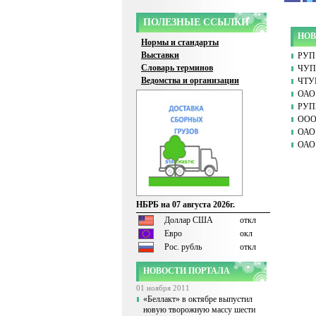
ПОЛЕЗНЫЕ ССЫЛКИ
НОВ
Нормы и стандарты
Выставки
РУП 
Словарь терминов
ЧУП 
Ведомства и организации
ЧТУ
ОАО 
РУПП
ООО
ОАО 
ОАО 
НБРБ на 07 августа 2026г.
Доллар США
откл
Евро
окл
Рос. рубль
откл
НОВОСТИ ПОРТАЛА
01 ноября 2011
«Беллакт» в октябре выпустил
новую творожную массу шести