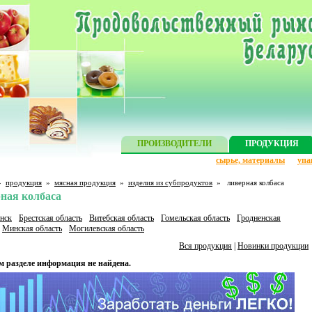
ПРОИЗВОДИТЕЛИ
ПРОДУКЦИЯ
сырье, материалы
упа
»
продукция
»
мясная продукция
»
изделия из субпродуктов
»
ливерная колбаса
ная колбаса
нск
Брестская область
Витебская область
Гомельская область
Гродненская
Минская область
Могилевская область
Вся продукция
|
Новинки продукции
м разделе информация не найдена.