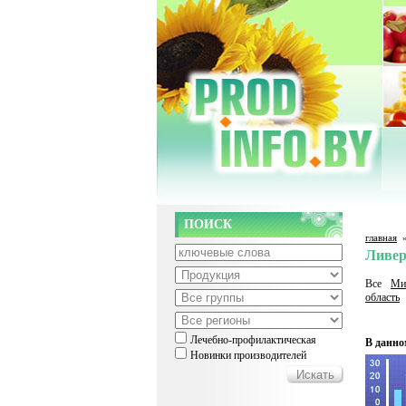
ПОИСК
главная
Ливер
Все
Ми
область
Лечебно-профилактическая
В данно
Новинки производителей