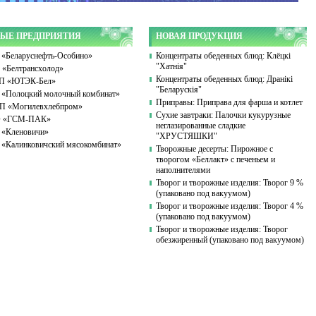
ЫЕ ПРЕДПРИЯТИЯ
НОВАЯ ПРОДУКЦИЯ
«Беларуснефть-Особино»
Концентраты обеденных блюд: Клёцкі
"Хатнія"
«Белтрансхолод»
Концентраты обеденных блюд: Дранікі
П «ЮТЭК-Бел»
"Беларускія"
«Полоцкий молочный комбинат»
Приправы: Приправа для фарша и котлет
 «Могилевхлебпром»
Сухие завтраки: Палочки кукурузные
 «ГСМ-ПАК»
неглазированные сладкие
«Кленовичи»
"ХРУСТЯШКИ"
«Калинковичский мясокомбинат»
Творожные десерты: Пирожное с
творогом «Беллакт» с печеньем и
наполнителями
Творог и творожные изделия: Творог 9 %
(упаковано под вакуумом)
Творог и творожные изделия: Творог 4 %
(упаковано под вакуумом)
Творог и творожные изделия: Творог
обезжиренный (упаковано под вакуумом)