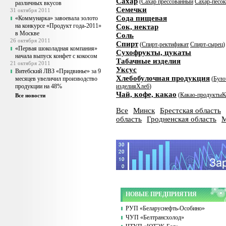
Сахар
(
Сахар прессованный
Сахар-песок
различных вкусов
Семечки
31 октября 2011
Сода пищевая
«Коммунарка» завоевала золото
на конкурсе «Продукт года-2011»
Сок, нектар
в Москве
Соль
26 октября 2011
Спирт
(
Спирт-ректификат
Спирт-сырец
)
«Первая шоколадная компания»
Сухофрукты, цукаты
начала выпуск конфет с кокосом
Табачные изделия
21 октября 2011
Уксус
Витебский ЛВЗ «Придвинье» за 9
Хлебобулочная продукция
месяцев увеличил производство
(
Було
продукции на 48%
изделия
Хлеб
)
Чай, кофе, какао
(
Какао-продукты
К
Все новости
Все
Минск
Брестская область
область
Гродненская область
М
НОВЫЕ ПРЕДПРИЯТИЯ
РУП «Беларуснефть-Особино»
ЧУП «Белтрансхолод»