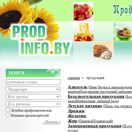
ПОИСК
главная
»
продукция
Алкоголь
(
Вино
Водка и ликероводочн
напитки
Праздничная продукция
Слабоалко
Безалкогольная продукция
(
Без
кваса
Минеральная, питьевая вода
)
Детское питание
(
Пюре для детског
Лечебно-профилактическая
Дрожжи
Новинки производителей
Желатин
Жир
(
Пищевой
Технический
)
Замороженная продукция
(
Издел
ягоды
)