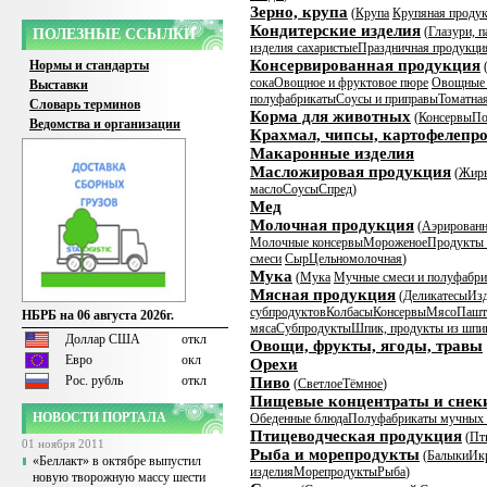
Зерно, крупа
(
Крупа
Крупяная продук
Кондитерские изделия
(
Глазури, п
ПОЛЕЗНЫЕ ССЫЛКИ
изделия сахаристые
Праздничная продукци
Консервированная продукция
Нормы и стандарты
сока
Овощное и фруктовое пюре
Овощные 
Выставки
полуфабрикаты
Соусы и приправы
Томатна
Словарь терминов
Корма для животных
(
Консервы
По
Ведомства и организации
Крахмал, чипсы, картофелепр
Макаронные изделия
Масложировая продукция
(
Жир
масло
Соусы
Спред
)
Мед
Молочная продукция
(
Аэрированн
Молочные консервы
Мороженое
Продукты 
смеси
Сыр
Цельномолочная
)
Мука
(
Мука
Мучные смеси и полуфабр
Мясная продукция
(
Деликатесы
Изд
субпродуктов
Колбасы
Консервы
Мясо
Пашт
НБРБ на 06 августа 2026г.
мяса
Субпродукты
Шпик, продукты из шпи
Доллар США
откл
Овощи, фрукты, ягоды, травы
Евро
окл
Орехи
Рос. рубль
откл
Пиво
(
Светлое
Тёмное
)
Пищевые концентраты и снек
НОВОСТИ ПОРТАЛА
Обеденные блюда
Полуфабрикаты мучных 
Птицеводческая продукция
(
Пт
01 ноября 2011
Рыба и морепродукты
(
Балыки
Ик
«Беллакт» в октябре выпустил
изделия
Морепродукты
Рыба
)
новую творожную массу шести