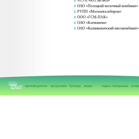
ЧТУП «ЮТЭК-Бел»
ОАО «Полоцкий молочный комбинат»
РУПП «Могилевхлебпром»
ООО «ГСМ-ПАК»
ОАО «Кленовичи»
ОАО «Калинковичский мясокомбинат»
производители
продукция
брэнды
акции
сырье, материалы
упак