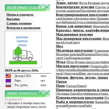
Зерно, крупа
(
Крупа
Крупяная продук
Кондитерские изделия
(
Глазури, п
ПОЛЕЗНЫЕ ССЫЛКИ
изделия сахаристые
Праздничная продукци
Консервированная продукция
Нормы и стандарты
сока
Овощное и фруктовое пюре
Овощные 
Выставки
полуфабрикаты
Соусы и приправы
Томатна
Словарь терминов
Корма для животных
(
Консервы
По
Ведомства и организации
Крахмал, чипсы, картофелепр
Макаронные изделия
Масложировая продукция
(
Жир
масло
Соусы
Спред
)
Мед
Молочная продукция
(
Аэрированн
Молочные консервы
Мороженое
Продукты 
смеси
Сыр
Цельномолочная
)
Мука
(
Мука
Мучные смеси и полуфабр
Мясная продукция
(
Деликатесы
Изд
субпродуктов
Колбасы
Консервы
Мясо
Пашт
НБРБ на 06 августа 2026г.
мяса
Субпродукты
Шпик, продукты из шпи
Доллар США
откл
Овощи, фрукты, ягоды, травы
Евро
окл
Орехи
Рос. рубль
откл
Пиво
(
Светлое
Тёмное
)
Пищевые концентраты и снек
НОВОСТИ ПОРТАЛА
Обеденные блюда
Полуфабрикаты мучных 
Птицеводческая продукция
(
Пт
01 ноября 2011
Рыба и морепродукты
(
Балыки
Ик
«Беллакт» в октябре выпустил
изделия
Морепродукты
Рыба
)
новую творожную массу шести