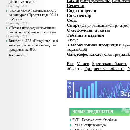
Сахар
(
Сахар прессованный
Сахар-песок
различных вкусов
Семечки
31 октября 2011
Сода пищевая
«Коммунарка» завоевала золото
на конкурсе «Продукт года-2011»
Сок, нектар
в Москве
Соль
26 октября 2011
Спирт
(
Спирт-ректификат
Спирт-сырец
)
«Первая шоколадная компания»
Сухофрукты, цукаты
начала выпуск конфет с кокосом
Табачные изделия
21 октября 2011
Уксус
Витебский ЛВЗ «Придвинье» за 9
Хлебобулочная продукция
месяцев увеличил производство
(
Було
продукции на 48%
изделия
Хлеб
)
Чай, кофе, какао
(
Какао-продукты
К
Все новости
Все
Минск
Брестская область
область
Гродненская область
М
НОВЫЕ ПРЕДПРИЯТИЯ
РУП «Беларуснефть-Особино»
ЧУП «Белтрансхолод»