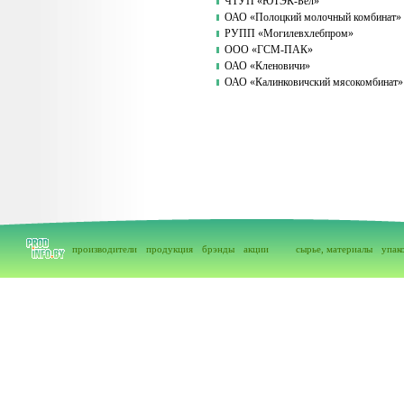
ЧТУП «ЮТЭК-Бел»
ОАО «Полоцкий молочный комбинат»
РУПП «Могилевхлебпром»
ООО «ГСМ-ПАК»
ОАО «Кленовичи»
ОАО «Калинковичский мясокомбинат»
производители
продукция
брэнды
акции
сырье, материалы
упак