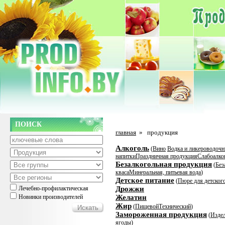
ПОИСК
главная
»
продукция
Алкоголь
(
Вино
Водка и ликероводочн
напитки
Праздничная продукция
Слабоалко
Безалкогольная продукция
(
Без
кваса
Минеральная, питьевая вода
)
Детское питание
(
Пюре для детског
Лечебно-профилактическая
Дрожжи
Новинки производителей
Желатин
Жир
(
Пищевой
Технический
)
Замороженная продукция
(
Издел
ягоды
)