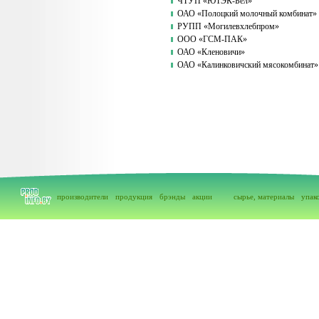
ЧТУП «ЮТЭК-Бел»
ОАО «Полоцкий молочный комбинат»
РУПП «Могилевхлебпром»
ООО «ГСМ-ПАК»
ОАО «Кленовичи»
ОАО «Калинковичский мясокомбинат»
производители
продукция
брэнды
акции
сырье, материалы
упак