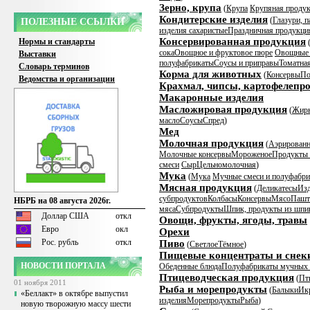
Зерно, крупа
(
Крупа
Крупяная продук
Кондитерские изделия
(
Глазури, п
ПОЛЕЗНЫЕ ССЫЛКИ
изделия сахаристые
Праздничная продукци
Консервированная продукция
Нормы и стандарты
сока
Овощное и фруктовое пюре
Овощные 
Выставки
полуфабрикаты
Соусы и приправы
Томатна
Словарь терминов
Корма для животных
(
Консервы
По
Ведомства и организации
Крахмал, чипсы, картофелепр
Макаронные изделия
Масложировая продукция
(
Жир
масло
Соусы
Спред
)
Мед
Молочная продукция
(
Аэрированн
Молочные консервы
Мороженое
Продукты 
смеси
Сыр
Цельномолочная
)
Мука
(
Мука
Мучные смеси и полуфабр
Мясная продукция
(
Деликатесы
Изд
субпродуктов
Колбасы
Консервы
Мясо
Пашт
НБРБ на 08 августа 2026г.
мяса
Субпродукты
Шпик, продукты из шпи
Доллар США
откл
Овощи, фрукты, ягоды, травы
Евро
окл
Орехи
Рос. рубль
откл
Пиво
(
Светлое
Тёмное
)
Пищевые концентраты и снек
НОВОСТИ ПОРТАЛА
Обеденные блюда
Полуфабрикаты мучных 
Птицеводческая продукция
(
Пт
01 ноября 2011
Рыба и морепродукты
(
Балыки
Ик
«Беллакт» в октябре выпустил
изделия
Морепродукты
Рыба
)
новую творожную массу шести