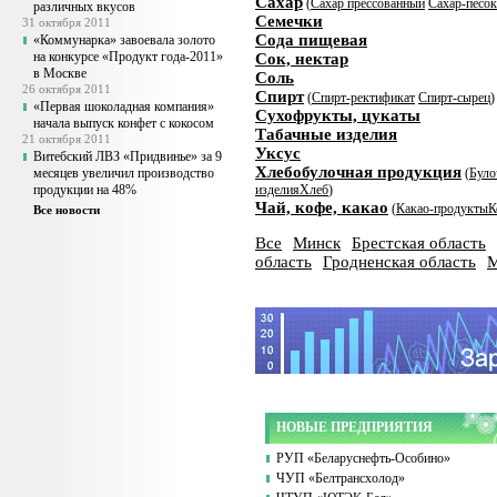
Сахар
(
Сахар прессованный
Сахар-песок
различных вкусов
Семечки
31 октября 2011
Сода пищевая
«Коммунарка» завоевала золото
на конкурсе «Продукт года-2011»
Сок, нектар
в Москве
Соль
26 октября 2011
Спирт
(
Спирт-ректификат
Спирт-сырец
)
«Первая шоколадная компания»
Сухофрукты, цукаты
начала выпуск конфет с кокосом
Табачные изделия
21 октября 2011
Уксус
Витебский ЛВЗ «Придвинье» за 9
Хлебобулочная продукция
месяцев увеличил производство
(
Було
продукции на 48%
изделия
Хлеб
)
Чай, кофе, какао
(
Какао-продукты
К
Все новости
Все
Минск
Брестская область
область
Гродненская область
М
НОВЫЕ ПРЕДПРИЯТИЯ
РУП «Беларуснефть-Особино»
ЧУП «Белтрансхолод»