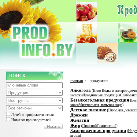
ПОИСК
главная
»
продукция
Алкоголь
(
Вино
Водка и ликероводочн
напитки
Праздничная продукция
Слабоалко
Безалкогольная продукция
(
Без
кваса
Минеральная, питьевая вода
)
Детское питание
(
Пюре для детског
Лечебно-профилактическая
Дрожжи
Новинки производителей
Желатин
Жир
(
Пищевой
Технический
)
Замороженная продукция
(
Издел
ягоды
)