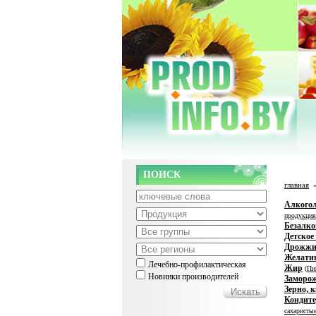
ПОИСК
главная
Алкого
продукция
Безалко
Детское
Дрожж
Желати
Лечебно-профилактическая
Жир
(
Пи
Новинки производителей
Заморо
Зерно, 
Кондите
сахаристы