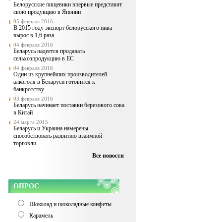
Белорусские пищевики впервые представят
свою продукцию в Японии
05 февраля 2016
В 2015 году экспорт белорусского пива
вырос в 1,6 раза
04 февраля 2016
Беларусь надеется продавать
сельхозпродукцию в ЕС
04 февраля 2016
Один из крупнейших производителей
алкоголя в Беларуси готовится к
банкротству
03 февраля 2016
Беларусь начинает поставки березового сока
в Китай
24 марта 2015
Беларусь и Украина намерены
способствовать развитию взаимной
торговли
Все новости
ОПРОС
Шоколад и шоколадные конфеты
Карамель