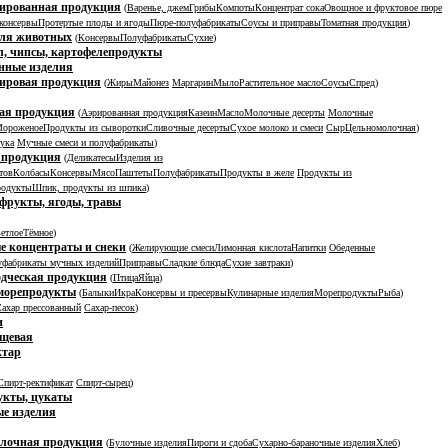
ированная продукция
(
Варенье, джем
Грибы
Компоты
Концентрат сока
Овощное и фруктовое пюре
консервы
Протертые плоды и ягоды
Пюре-полуфабрикаты
Соусы и приправы
Томатная продукция
)
для животных
(
Консервы
Полуфабрикаты
Сухие
)
, чипсы, картофелепродукты
нные изделия
ировая продукция
(
Жиры
Майонез
Маргарин
Мыло
Растительное масло
Соусы
Спред
)
ая продукция
(
Аэрированная продукция
Казеин
Масло
Молочные десерты
Молочные
ороженое
Продукты из сыворотки
Сливочные десерты
Сухое молоко и смеси
Сыр
Цельномолочная
)
ука
Мучные смеси и полуфабрикаты
)
 продукция
(
Деликатесы
Изделия из
тов
Колбасы
Консервы
Мясо
Паштеты
Полуфабрикаты
Продукты в желе
Продукты из
родукты
Шпик, продукты из шпика
)
фрукты, ягоды, травы
етлое
Тёмное
)
 концентраты и снеки
(
Желирующие смеси
Лимонная кислота
Напитки
Обеденные
фабрикаты мучных изделий
Приправы
Сладкие блюда
Сухие завтраки
)
дческая продукция
(
Птица
Яйца
)
морепродукты
(
Балыки
Икра
Консервы и пресервы
Кулинарные изделия
Морепродукты
Рыба
)
ахар прессованный
Сахар-песок
)
и
ищевая
ктар
Спирт-ректификат
Спирт-сырец
)
укты, цукаты
е изделия
улочная продукция
(
Булочные изделия
Пироги и сдоба
Сухарно-бараночные изделия
Хлеб
)