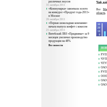
различных вкусов
Чай, ко
31 октября 2011
«Коммунарка» завоевала золото
Все
Ми
на конкурсе «Продукт года-2011»
область
в Москве
26 октября 2011
«Первая шоколадная компания»
начала выпуск конфет с кокосом
21 октября 2011
Витебский ЛВЗ «Придвинье» за 9
месяцев увеличил производство
продукции на 48%
Все новости
НОВ
РУП 
ЧУП 
ЧТУ
ОАО 
РУПП
ООО
ОАО 
ОАО 