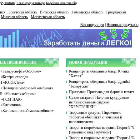
фе, какао
(
Какао-продукты
Кофе
Кофейные напитки
Чай
)
нск
Брестская область
Витебская область
Гомельская область
Гродненская
Минская область
Могилевская область
Вся продукция
|
Новинки продукции
ЫЕ ПРЕДПРИЯТИЯ
НОВАЯ ПРОДУКЦИЯ
«Беларуснефть-Особино»
Концентраты обеденных блюд: Клёцкі
"Хатнія"
«Белтрансхолод»
Концентраты обеденных блюд: Дранікі
П «ЮТЭК-Бел»
"Беларускія"
«Полоцкий молочный комбинат»
Приправы: Приправа для фарша и котлет
 «Могилевхлебпром»
Сухие завтраки: Палочки кукурузные
 «ГСМ-ПАК»
неглазированные сладкие
«Кленовичи»
"ХРУСТЯШКИ"
«Калинковичский мясокомбинат»
Творожные десерты: Пирожное с
творогом «Беллакт» с печеньем и
наполнителями
Творог и творожные изделия: Творог 9 %
(упаковано под вакуумом)
Творог и творожные изделия: Творог 4 %