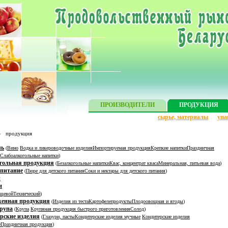
ПРОИЗВОДИТЕЛИ
ПРОДУКЦИЯ
сырье, материалы
упа
»
продукция
ль
(
Вино
Водка и ликероводочные изделия
Импортируемая продукция
Крепкие напитки
Праздничная
Слабоалкогольные напитки
)
гольная продукция
(
Безалкогольные напитки
Квас, концентрат кваса
Минеральная, питьевая вода
)
 питание
(
Пюре для детского питания
Соки и нектары для детского питания
)
и
н
щевой
Технический
)
женная продукция
(
Изделия из теста
Картофелепродукты
Плодоовощная и ягоды
)
крупа
(
Крупа
Крупяная продукция быстрого приготовления
Солод
)
рские изделия
(
Глазури, пасты
Кондитерские изделия мучные
Кондитерские изделия
е
Праздничная продукция
)