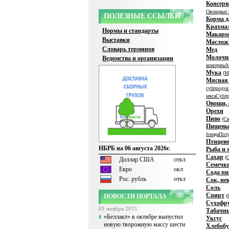
Консерв
Овощные 
ПОЛЕЗНЫЕ ССЫЛКИ
Корма 
Крахмал
Нормы и стандарты
Макаро
Выставки
Маслож
Словарь терминов
Мед
Молочн
Ведомства и организации
консервы
М
Мука
(
М
Мясная
субпродук
мяса
Субп
Овощи, 
Орехи
Пиво
(
Св
Пищевые
блюда
Полу
Птицево
НБРБ на 06 августа 2026г.
Рыба и 
Сахар
(
С
Доллар США
откл
Семечк
Евро
окл
Сода п
Рос. рубль
откл
Сок, не
Соль
Спирт
НОВОСТИ ПОРТАЛА
(
Сухофр
01 ноября 2011
Табачны
«Беллакт» в октябре выпустил
Уксус
новую творожную массу шести
Хлебоб