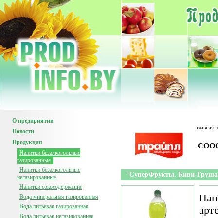
О предприятии
главная
Новости
Продукция
СООО
Напитки безалкогольные
газированные
Напитки безалкогольные
"СуперФрукты. Киви-Груша
негазированные
Напитки сокосодержащие
Нап
Вода минеральная газированная
Вода питьевая газированная
арт
Вода питьевая негазированная