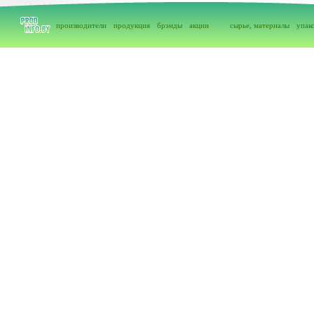
производители
продукция
брэнды
акции
сырье, материалы
упак