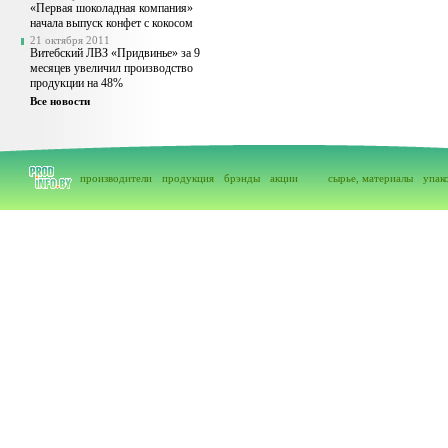
«Первая шоколадная компания»
начала выпуск конфет с кокосом
21 октября 2011
Витебский ЛВЗ «Придвинье» за 9
месяцев увеличил производство
продукции на 48%
Все новости
производители
продукция
брэнды
акции
сырье, материалы
упак