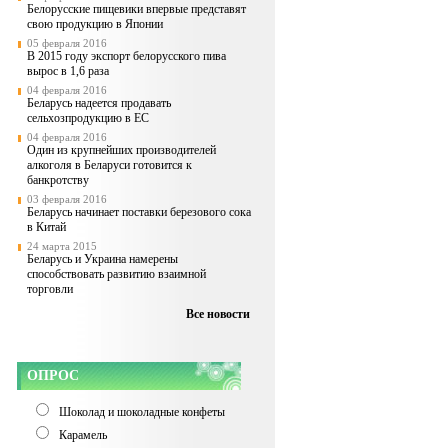
Белорусские пищевики впервые представят
свою продукцию в Японии
05 февраля 2016
В 2015 году экспорт белорусского пива
вырос в 1,6 раза
04 февраля 2016
Беларусь надеется продавать
сельхозпродукцию в ЕС
04 февраля 2016
Один из крупнейших производителей
алкоголя в Беларуси готовится к
банкротству
03 февраля 2016
Беларусь начинает поставки березового сока
в Китай
24 марта 2015
Беларусь и Украина намерены
способствовать развитию взаимной
торговли
Все новости
ОПРОС
Шоколад и шоколадные конфеты
Карамель