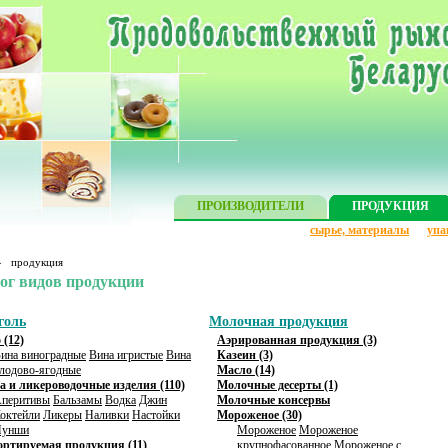
ПРОИЗВОДИТЕЛИ
ПРОДУКЦИЯ
сырье, материалы
упа
»
продукция
ог видов продукции
голь
Молочная продукция
 (12)
Аэрированная продукция (3)
ина виноградные
Вина игристые
Вина
Казеин (3)
лодово-ягодные
Масло (14)
а и ликероводочные изделия (110)
Молочные десерты (1)
перитивы
Бальзамы
Водка
Джин
Молочные консервы
октейли
Ликеры
Наливки
Настойки
Мороженое (30)
Пунши
Мороженое
Мороженое
ртируемая продукция (11)
крупнофасованное
Мороженое с