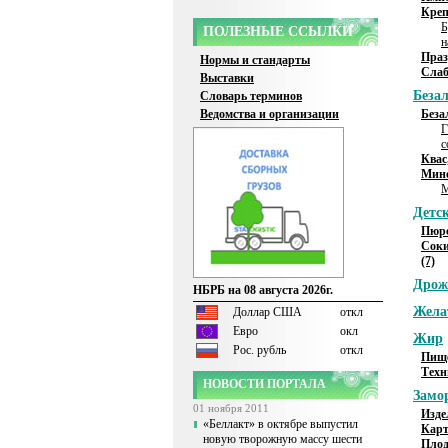
Креп
Б
ПОЛЕЗНЫЕ ССЫЛКИ
н
Праз
Нормы и стандарты
Слаб
Выставки
Беза
Словарь терминов
Ведомства и организации
Беза
Г
с
Квас
Мине
М
Детс
Пюре
Соки
(7)
Дро
НБРБ на 08 августа 2026г.
Жела
Доллар США
откл
Евро
окл
Жир
Рос. рубль
откл
Пище
Техн
НОВОСТИ ПОРТАЛА
Замо
01 ноября 2011
Изде
«Беллакт» в октябре выпустил
Карт
новую творожную массу шести
Плод