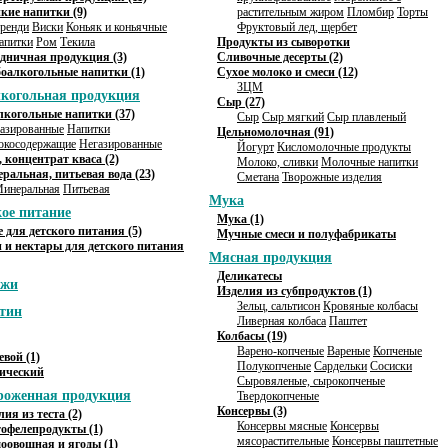
кие напитки (9)
растительным жиром
Пломбир
Торты
ренди
Виски
Коньяк и коньячные
Фруктовый лед, щербет
апитки
Ром
Текила
Продукты из сыворотки
дничная продукция (3)
Сливочные десерты (2)
оалкогольные напитки (1)
Сухое молоко и смеси (12)
ЗЦМ
лкогольная продукция
Сыр (27)
лкогольные напитки (37)
Сыр
Сыр мягкий
Сыр плавленый
азированные
Напитки
Цельномолочная (91)
окосодержащие
Негазированные
Йогурт
Кисломолочные продукты
, концентрат кваса (2)
Молоко, сливки
Молочные напитки
ральная, питьевая вода (23)
Сметана
Творожные изделия
инеральная
Питьевая
Мука
кое питание
Мука (1)
 для детского питания (5)
Мучные смеси и полуфабрикаты
 и нектары для детского питания
Мясная продукция
Деликатесы
жжи
Изделия из субпродуктов (1)
Зельц, сальтисон
Кровяные колбасы
тин
Ливерная колбаса
Паштет
Колбасы (19)
Варено-копченые
Вареные
Копченые
вой (1)
Полукопченые
Сардельки
Сосиски
ический
Сыровяленые, сырокопченые
роженная продукция
Твердокопченые
Консервы (3)
лия из теста (2)
Консервы мясные
Консервы
офелепродукты (1)
мясорастительные
Консервы паштетные
оовощная и ягоды (1)