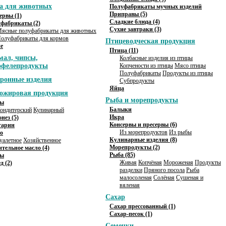
а для животных
Полуфабрикаты мучных изделий
Приправы (5)
ервы (1)
Сладкие блюда (4)
фабрикаты (2)
Сухие завтраки (3)
ясные полуфабрикаты для животных
олуфабрикаты для кормов
Птицеводческая продукция
е
Птица (11)
мал, чипсы,
Колбасные изделия из птицы
офелепродукты
Копчености из птицы
Мясо птицы
Полуфабрикаты
Продукты из птицы
ронные изделия
Субпродукты
Яйца
ожировая продукция
Рыба и морепродукты
ы
Балыки
ондитерский
Кулинарный
Икра
нез (5)
Консервы и пресервы (6)
гарин
Из морепродуктов
Из рыбы
о
Кулинарные изделия (8)
уалетное
Хозяйственное
Морепродукты (2)
ительное масло (4)
Рыба (85)
сы
Живая
Копчёная
Мороженая
Продукты
д (2)
разделки
Пряного посола
Рыба
малосоленая
Солёная
Сушеная и
вяленая
Сахар
Сахар прессованный (1)
Сахар-песок (1)
Семечки