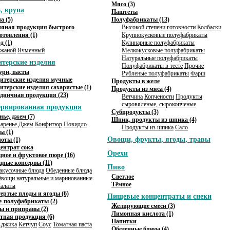
Мясо (3)
, крупа
Паштеты
а (5)
Полуфабрикаты (13)
яная продукция быстрого
Высокой степени готовности
Колбаски
отовления (1)
Крупнокусковые полуфабрикаты
д (1)
Кулинарные полуфабрикаты
жаной
Ячменный
Мелкокусковые полуфабрикаты
Натуральные полуфабрикаты
итерские изделия
Полуфабрикаты в тесте
Прочие
ури, пасты
Рубленые полуфабрикаты
Фарш
итерские изделия мучные
Продукты в желе
итерские изделия сахаристые (1)
Продукты из мяса (4)
дничная продукция (23)
Ветчина
Копчености
Продукты
сыровяленые, сырокопченые
ервированная продукция
Субпродукты (3)
нье, джем (7)
Шпик, продукты из шпика (4)
аренье
Джем
Конфитюр
Повидло
Продукты из шпика
Сало
ы (1)
Овощи, фрукты, ягоды, травы
оты (1)
ентрат сока
Орехи
ное и фруктовое пюре (16)
ные консервы (11)
Пиво
акусочные блюда
Обеденные блюда
Светлое
вощи натуральные и маринованные
Тёмное
алаты
ертые плоды и ягоды (6)
Пищевые концентраты и снеки
-полуфабрикаты (2)
Желирующие смеси (3)
ы и приправы (2)
Лимонная кислота (1)
тная продукция (6)
Напитки
джика
Кетчуп
Соус
Томатная паста
Обеденные блюда (4)