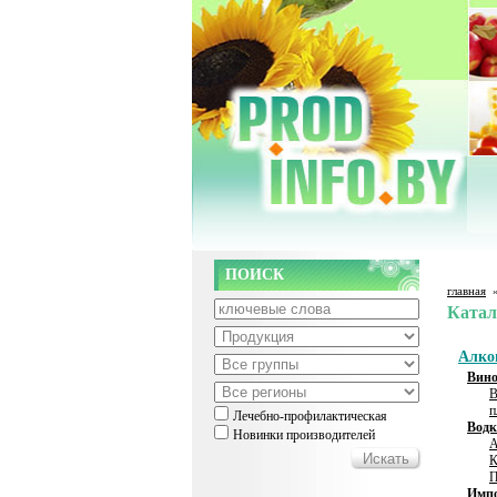
ПОИСК
главная
Катал
Алко
Вино
В
п
Лечебно-профилактическая
Водк
Новинки производителей
А
К
Импо