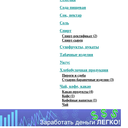
Сода пищевая
Сок, нектар
Соль
Спирт
Спирт-ректификат (2)
Спирт-сырец
Сухофрукты, цукаты
Табачные изделия
Уксус
Хлебобулочная продукция
Пироги и сдоба
Сухарно-бараночные изделия (3)
Чай, кофе, какао
Какао-продукты (4)
Кофе (1)
Кофейные напитки (1)
Чай