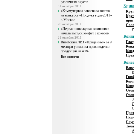
различных вкусов
Зерно
31 октября 2011
«Коммунарка» завоевала золото
Круп
на конкурсе «Продукт года-2011»
Круп
в Москве
приг
26 октября 2011
Соло
«Первая шоколадная компания»
Р
начала выпуск конфет с кокосом
Конд
21 октября 2011
Глаз
Витебский ЛВЗ «Придвинье» за 9
Конд
месяцев увеличил производство
Конд
продукции на 48%
Праз
Все новости
Конс
Варе
В
Гриб
Комп
Конц
Овощ
Овощ
З
О
С
Прот
Пюре
Соус
Тома
А