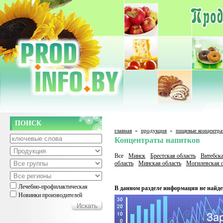
ПОИСК
главная
»
продукция
»
пищевые концентра
Концентраты напитков
Все
Минск
Брестская область
Витебска
область
Минская область
Могилевская о
Лечебно-профилактическая
В данном разделе информация не найде
Новинки производителей