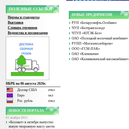
ПОЛЕЗНЫЕ ССЫЛКИ
НОВЫЕ ПРЕДПРИЯТИЯ
Нормы и стандарты
Выставки
РУП «Беларуснефть-Особино»
Словарь терминов
ЧУП «Белтрансхолод»
Ведомства и организации
ЧТУП «ЮТЭК-Бел»
ОАО «Полоцкий молочный комбинат»
РУПП «Могилевхлебпром»
ООО «ГСМ-ПАК»
ОАО «Кленовичи»
ОАО «Калинковичский мясокомбинат»
НБРБ на 06 августа 2026г.
Доллар США
откл
Евро
окл
Рос. рубль
откл
НОВОСТИ ПОРТАЛА
01 ноября 2011
«Беллакт» в октябре выпустил
новую творожную массу шести