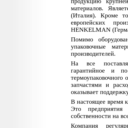
продукцию крупне
материалов. Явля
(Италия). Кроме то
европейских про
HENKELMAN (Герма
Помимо оборудова
упаковочные мате
производителей.
На все поставля
гарантийное и по
термоупаковочного 
запчастями и расх
оказывает поддержку
В настоящее время 
Это предприятия
собственности на вс
Компания регуля