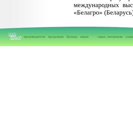
международных выст
«Белагро» (Беларусь
производители
продукция
брэнды
акции
сырье, материалы
упак