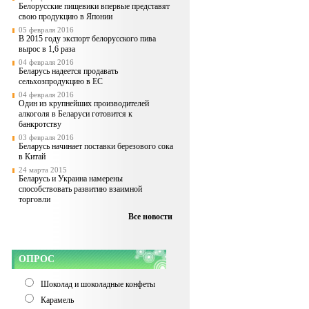
Белорусские пищевики впервые представят
свою продукцию в Японии
05 февраля 2016
В 2015 году экспорт белорусского пива
вырос в 1,6 раза
04 февраля 2016
Беларусь надеется продавать
сельхозпродукцию в ЕС
04 февраля 2016
Один из крупнейших производителей
алкоголя в Беларуси готовится к
банкротству
03 февраля 2016
Беларусь начинает поставки березового сока
в Китай
24 марта 2015
Беларусь и Украина намерены
способствовать развитию взаимной
торговли
Все новости
ОПРОС
Шоколад и шоколадные конфеты
Карамель