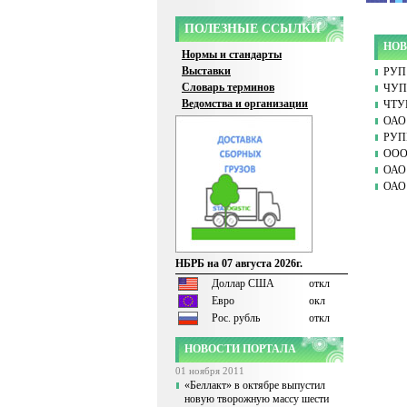
ПОЛЕЗНЫЕ ССЫЛКИ
НОВ
Нормы и стандарты
Выставки
РУП 
Словарь терминов
ЧУП 
Ведомства и организации
ЧТУ
ОАО 
РУПП
ООО
ОАО 
ОАО 
НБРБ на 07 августа 2026г.
Доллар США
откл
Евро
окл
Рос. рубль
откл
НОВОСТИ ПОРТАЛА
01 ноября 2011
«Беллакт» в октябре выпустил
новую творожную массу шести