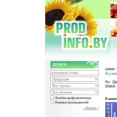
ПОИСК
главная
Кули
Все
Ми
область
Лечебно-профилактическая
В данно
Новинки производителей