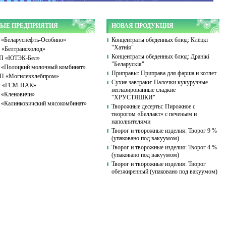
ЫЕ ПРЕДПРИЯТИЯ
НОВАЯ ПРОДУКЦИЯ
«Беларуснефть-Особино»
Концентраты обеденных блюд: Клёцкі
"Хатнія"
«Белтрансхолод»
Концентраты обеденных блюд: Дранікі
П «ЮТЭК-Бел»
"Беларускія"
«Полоцкий молочный комбинат»
Приправы: Приправа для фарша и котлет
 «Могилевхлебпром»
Сухие завтраки: Палочки кукурузные
 «ГСМ-ПАК»
неглазированные сладкие
«Кленовичи»
"ХРУСТЯШКИ"
«Калинковичский мясокомбинат»
Творожные десерты: Пирожное с
творогом «Беллакт» с печеньем и
наполнителями
Творог и творожные изделия: Творог 9 %
(упаковано под вакуумом)
Творог и творожные изделия: Творог 4 %
(упаковано под вакуумом)
Творог и творожные изделия: Творог
обезжиренный (упаковано под вакуумом)