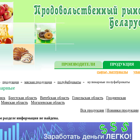
ПРОИЗВОДИТЕЛИ
ПРОДУКЦИЯ
сырье, материалы
упа
»
продукция
»
мясная продукция
»
полуфабрикаты
»
кулинарные полуфабрикаты
нарные
нск
Брестская область
Витебская область
Гомельская область
Гродненская
Минская область
Могилевская область
Вся продукция
|
Новинки продукции
м разделе информация не найдена.