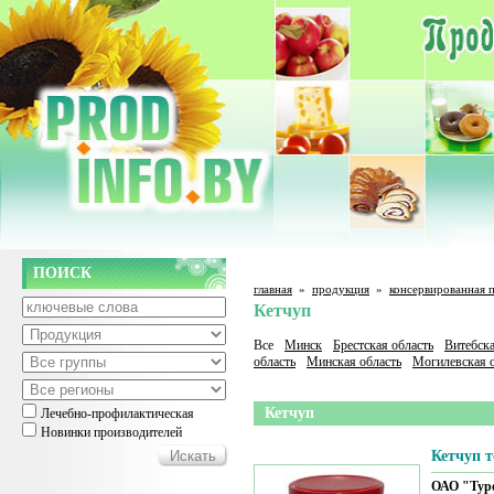
ПОИСК
главная
»
продукция
»
консервированная 
Кетчуп
Все
Минск
Брестская область
Витебска
область
Минская область
Могилевская о
Кетчуп
Лечебно-профилактическая
Новинки производителей
Кетчуп 
ОАО "Тур