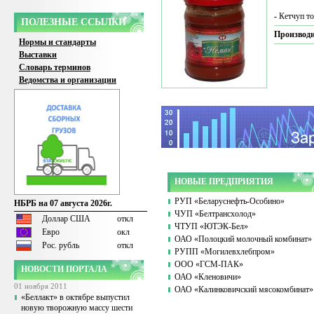
-
Кетчуп то
ПОЛЕЗНЫЕ ССЫЛКИ
Производи
Нормы и стандарты
Выставки
Словарь терминов
Ведомства и организации
НОВЫЕ ПРЕДПРИЯТИЯ
РУП «Беларуснефть-Особино»
НБРБ на 07 августа 2026г.
ЧУП «Белтрансхолод»
Доллар США
откл
ЧТУП «ЮТЭК-Бел»
Евро
окл
ОАО «Полоцкий молочный комбинат»
Рос. рубль
откл
РУПП «Могилевхлебпром»
ООО «ГСМ-ПАК»
НОВОСТИ ПОРТАЛА
ОАО «Кленовичи»
01 ноября 2011
ОАО «Калинковичский мясокомбинат»
«Беллакт» в октябре выпустил
новую творожную массу шести