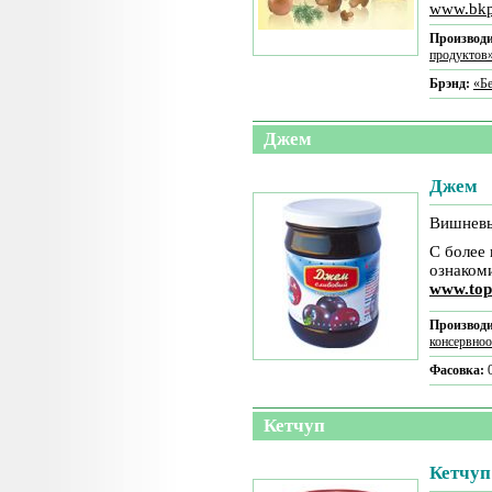
www.bkp
Производи
продуктов
Брэнд:
«Б
Джем
Джем
Вишневы
С более
ознаком
www.top
Производи
консервно
Фасовка:
Кетчуп
Кетчуп