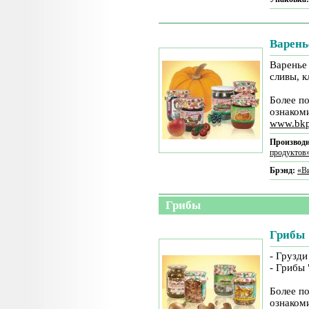
Варень
Варенье
сливы, 
Более п
ознаком
www.bk
Производи
продуктов
Брэнд:
«В
Грибы
Грибы
- Грузди
- Грибы
Более п
ознаком