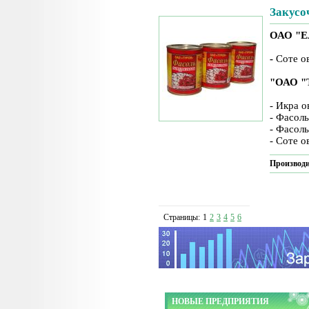
Закусо
ОАО "Е
-
Соте о
"ОАО "
- Икра 
- Фасоль
- Фасоль
- Соте 
Производи
Страницы:
1
2
3
4
5
6
НОВЫЕ ПРЕДПРИЯТИЯ