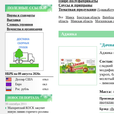
Пюре-полуфабрикаты
Соусы и приправы
ПОЛЕЗНЫЕ ССЫЛКИ
Томатная продукция
(
Аджика
Кетч
Нормы и стандарты
Все
Минск
Брестская область
Витебска
Выставки
область
Минская область
Могилевская о
Словарь терминов
Ведомства и организации
Аджика
"Дачна
Аджика 
Состав:
сладкий 
модифиц
НБРБ на 09 августа 2026г.
укроп, б
молотый,
Доллар США
откл
- лимонн
Евро
окл
Рос. рубль
откл
Масса:
4
НОВОСТИ ПОРТАЛА
Производи
продуктов
30 сентября 2011
Малоритский КОСК закупит
Брэнд:
«В
новую линию горячего розлива