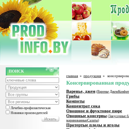
ПОИСК
главная
»
продукция
»
консервиров
Консервированная прод
Варенье, джем
(
Варенье
Джем
Конфи
Грибы
Компоты
Концентрат сока
Лечебно-профилактическая
Овощное и фруктовое пюре
Новинки производителей
Овощные консервы
(
Закусочные б
маринованные
Салаты
)
Протертые плоды и ягоды