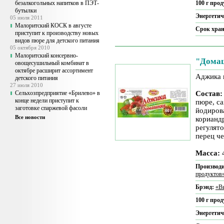
безалкогольных напитков в ПЭТ-
100 г про
бутылки
Энергетич
05 июля 2011
Малоритский КОСК в августе
Срок хра
приступит к производству новых
видов пюре для детского питания
05 октября 2010
Малоритский консервно-
"Дома
овощесушильный комбинат в
октябре расширит ассортимент
Аджика 
детского питания
27 июля 2010
Сельхозпредприятие «Брилево» в
Состав:
конце недели приступит к
пюре, с
заготовке спаржевой фасоли
йодиров
Все новости
корианд
регулято
перец ч
Масса:
4
Производи
продуктов
Брэнд:
«В
100 г про
Энергетич