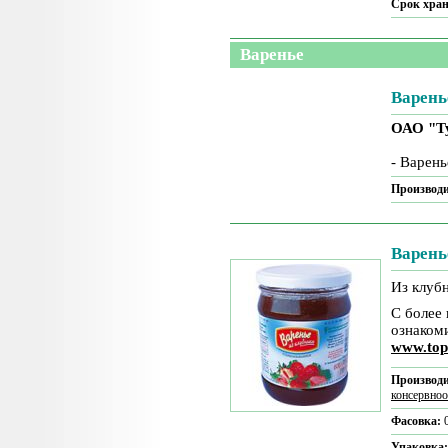
Срок хра
Варенье
Варень
ОАО "Т
- Варень
Производи
Варень
Из клуб
С более
ознаком
www.top
Производи
консервно
Фасовка:
Упаковка