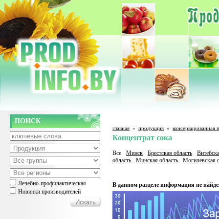
ПОИСК
главная
»
продукция
»
консервированная 
Концентрат сока
Все
Минск
Брестская область
Витебска
область
Минская область
Могилевская о
Лечебно-профилактическая
В данном разделе информация не найде
Новинки производителей