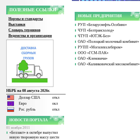
ПОЛЕЗНЫЕ ССЫЛКИ
НОВЫЕ ПРЕДПРИЯТИЯ
Нормы и стандарты
Выставки
РУП «Беларуснефть-Особино»
Словарь терминов
ЧУП «Белтрансхолод»
Ведомства и организации
ЧТУП «ЮТЭК-Бел»
ОАО «Полоцкий молочный комбинат»
РУПП «Могилевхлебпром»
ООО «ГСМ-ПАК»
ОАО «Кленовичи»
ОАО «Калинковичский мясокомбинат»
НБРБ на 08 августа 2026г.
Доллар США
откл
Евро
окл
Рос. рубль
откл
НОВОСТИ ПОРТАЛА
01 ноября 2011
«Беллакт» в октябре выпустил
новую творожную массу шести