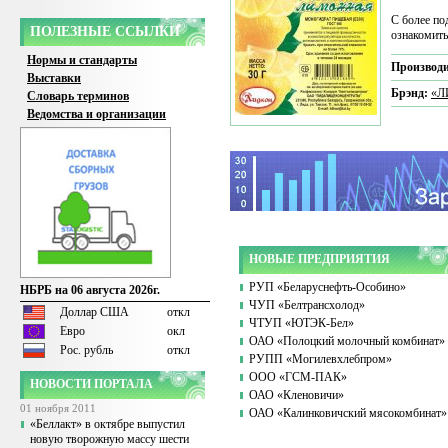
С более п
ПОЛЕЗНЫЕ ССЫЛКИ
ознакомить
Нормы и стандарты
Производи
Выставки
Брэнд:
«Л
Словарь терминов
Ведомства и организации
НОВЫЕ ПРЕДПРИЯТИЯ
РУП «Беларуснефть-Особино»
НБРБ на 06 августа 2026г.
ЧУП «Белтрансхолод»
Доллар США
откл
ЧТУП «ЮТЭК-Бел»
Евро
окл
ОАО «Полоцкий молочный комбинат»
Рос. рубль
откл
РУПП «Могилевхлебпром»
ООО «ГСМ-ПАК»
НОВОСТИ ПОРТАЛА
ОАО «Кленовичи»
01 ноября 2011
ОАО «Калинковичский мясокомбинат»
«Беллакт» в октябре выпустил
новую творожную массу шести