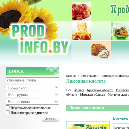
ПОИСК
главная
»
продукция
»
пищевые концентра
Лимонная кислота
Все
Минск
Брестская область
Витебска
область
Минская область
Могилевская о
Лимонная кислота
Лечебно-профилактическая
Новинки производителей
Кислота
Фасовка: п