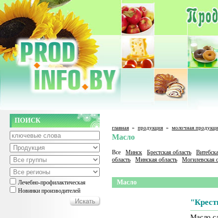
ПОИСК
главная
»
продукция
»
молочная продукц
Масло
Все
Минск
Брестская область
Витебска
область
Минская область
Могилевская о
Масло
Лечебно-профилактическая
Новинки производителей
"Крест
Масло с