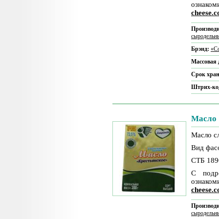
ознаком
cheese.
Производи
сыродельн
Брэнд:
«Co
Массовая 
Срок хра
Штрих-ко
Масло 
Масло с
Вид фасо
СТБ 189
С подр
ознаком
cheese.
Производи
сыродельн