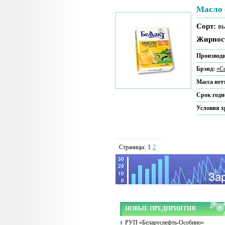
Масло 
Сорт:
в
Жирнос
Производи
Брэнд:
«С
Масса нет
Срок годн
Условия 
Страницы:
1
2
НОВЫЕ ПРЕДПРИЯТИЯ
РУП «Беларуснефть-Особино»