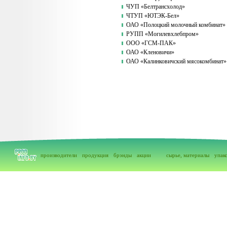
ЧУП «Белтрансхолод»
ЧТУП «ЮТЭК-Бел»
ОАО «Полоцкий молочный комбинат»
РУПП «Могилевхлебпром»
ООО «ГСМ-ПАК»
ОАО «Кленовичи»
ОАО «Калинковичский мясокомбинат»
производители
продукция
брэнды
акции
сырье, материалы
упак