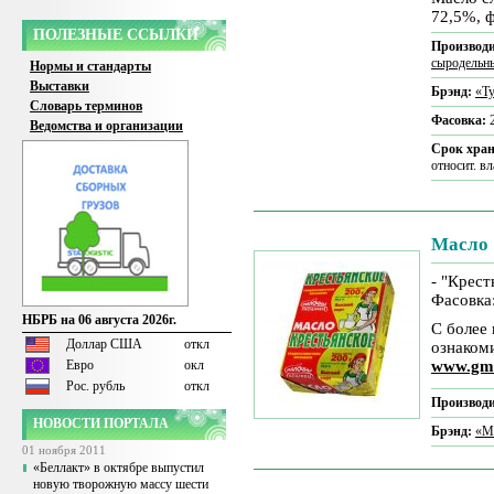
72,5%, 
ПОЛЕЗНЫЕ ССЫЛКИ
Производи
сыродельн
Нормы и стандарты
Выставки
Брэнд:
«Т
Словарь терминов
Фасовка:
Ведомства и организации
Срок хра
относит. в
Масло
- "Крес
Фасовка:
НБРБ на 06 августа 2026г.
С более
Доллар США
откл
ознаком
Евро
окл
www.gm
Рос. рубль
откл
Производи
НОВОСТИ ПОРТАЛА
Брэнд:
«М
01 ноября 2011
«Беллакт» в октябре выпустил
новую творожную массу шести