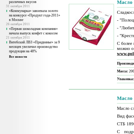
Масло
различных вкусов
31 октября 2011
«Коммунарка» завоевала золото
Сладкос
на конкурсе «Продукт года-2011»
в Москве
- "Поло
26 октября 2011
- "Люби
«Первая шоколадная компания»
начала выпуск конфет с кокосом
- "Крес
21 октября 2011
Витебский ЛВЗ «Придвинье» за 9
С более
месяцев увеличил производство
можно о
продукции на 48%
www.pol
Все новости
Производи
Масса:
200
Упаковка
Масло 
Масло с
Вид фасо
СТБ 189
С подр