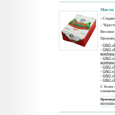
Масло 
- Сладк
- "Крест
Весовое
Произво
-
ОАО «В
-
ОАО «Г
комбина
-
ОАО «Л
комбина
-
ОАО «
-
ОАО «О
-
ОАО «П
-
ОАО «П
С более
ознаком
Производи
продукты»