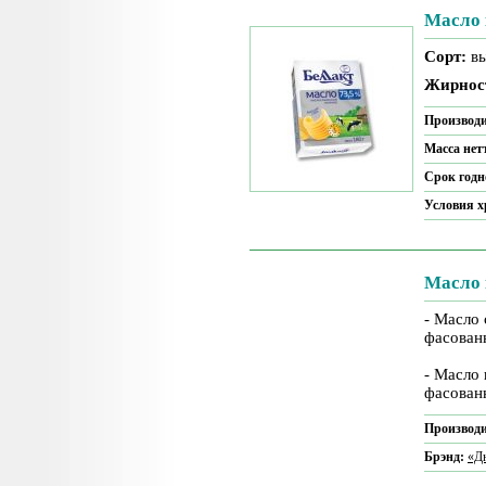
Масло 
Сорт:
в
Жирнос
Производи
Масса нет
Срок годн
Условия 
Масло 
- Масло
фасован
- Масло
фасован
Производи
Брэнд:
«Дн