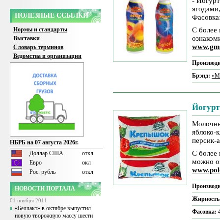
- Йогур
ягодами
ПОЛЕЗНЫЕ ССЫЛКИ
Фасовка:
Нормы и стандарты
С более
ознаком
Выставки
www.gm
Словарь терминов
Ведомства и организации
Производи
Брэнд:
«М
Йогурт
Молочны
яблоко-к
персик-а
НБРБ на 07 августа 2026г.
С более
Доллар США
откл
можно о
Евро
окл
www.pol
Рос. рубль
откл
Производи
НОВОСТИ ПОРТАЛА
Жирность
01 ноября 2011
«Беллакт» в октябре выпустил
Фасовка:
новую творожную массу шести