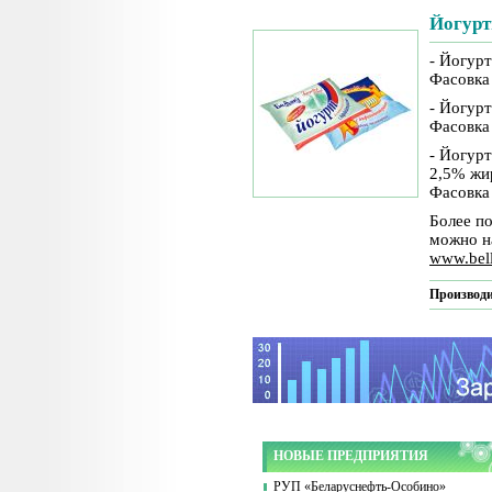
Йогурт
- Йогурт
Фасовка 
- Йогур
Фасовка 
- Йогур
2,5% жи
Фасовка 
Более п
можно н
www.bel
Производи
НОВЫЕ ПРЕДПРИЯТИЯ
РУП «Беларуснефть-Особино»