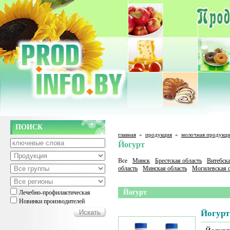
ПОИСК
главная
»
продукция
»
молочная продукц
Йогурт
Все
Минск
Брестская область
Витебска
область
Минская область
Могилевская о
Йогурт
Лечебно-профилактическая
Новинки производителей
Йогурт