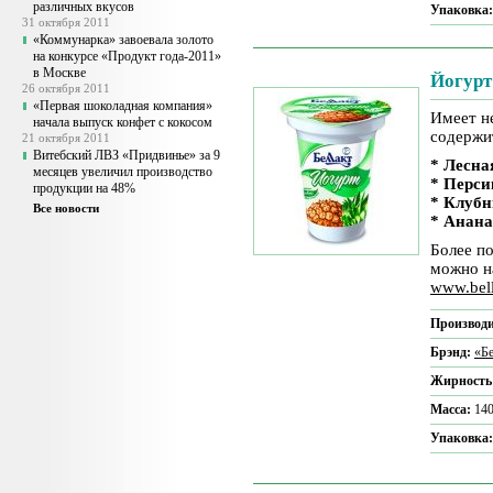
различных вкусов
Упаковка
31 октября 2011
«Коммунарка» завоевала золото
на конкурсе «Продукт года-2011»
в Москве
Йогур
26 октября 2011
«Первая шоколадная компания»
Имеет н
начала выпуск конфет с кокосом
содержи
21 октября 2011
Витебский ЛВЗ «Придвинье» за 9
* Лесна
месяцев увеличил производство
* Перси
продукции на 48%
* Клуб
Все новости
* Анана
Более п
можно н
www.bel
Производи
Брэнд:
«Б
Жирность
Масса:
140
Упаковка