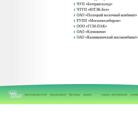
ЧУП «Белтрансхолод»
ЧТУП «ЮТЭК-Бел»
ОАО «Полоцкий молочный комбинат»
РУПП «Могилевхлебпром»
ООО «ГСМ-ПАК»
ОАО «Кленовичи»
ОАО «Калинковичский мясокомбинат»
производители
продукция
брэнды
акции
сырье, материалы
упак