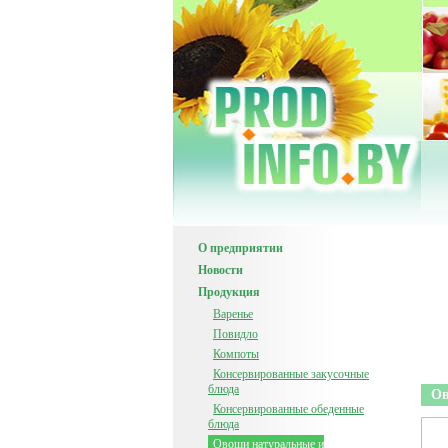
О предприятии
Новости
Продукция
Варенье
Повидло
Компоты
Консервированные закусочные
блюда
Ов
Консервированные обеденные
блюда
Овощи натуральные и