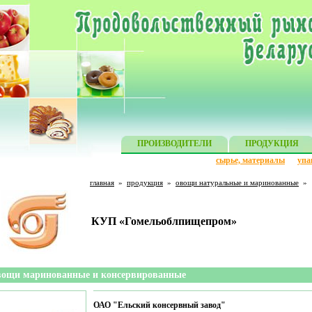
ПРОИЗВОДИТЕЛИ
ПРОДУКЦИЯ
сырье, материалы
упа
главная
»
продукция
»
овощи натуральные и маринованные
»
КУП «Гомельоблпищепром»
ощи маринованные и консервированные
ОАО "Ельский консервный завод"