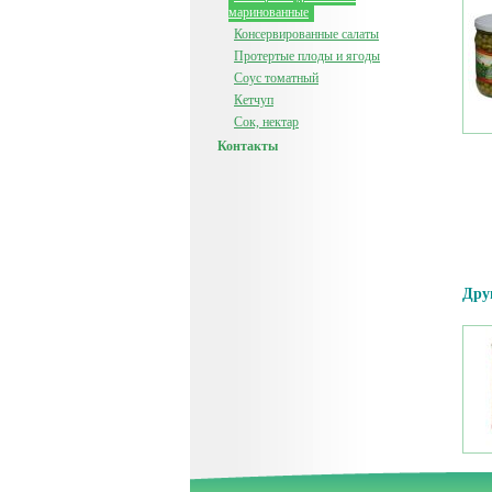
маринованные
Консервированные салаты
Протертые плоды и ягоды
Соус томатный
Кетчуп
Сок, нектар
Контакты
Дру