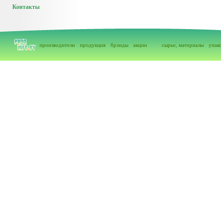
Контакты
производители
продукция
брэнды
акции
сырье, материалы
упак