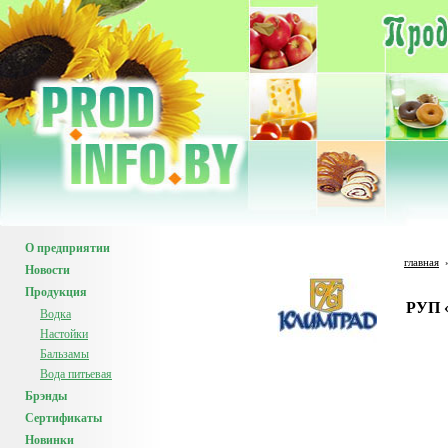
О предприятии
главная
Новости
Продукция
РУП 
Водка
Настойки
Бальзамы
Вода питьевая
Брэнды
Сертификаты
Новинки