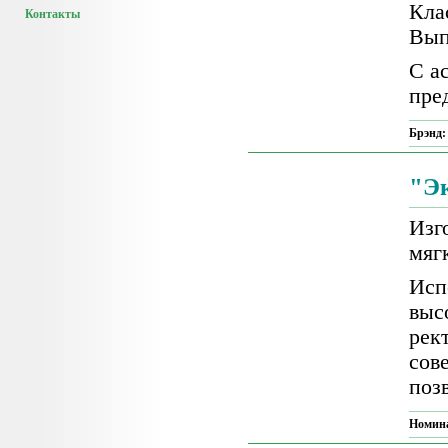
Кла
Контакты
Вып
С а
пре
Брэнд
"Э
Изг
мяг
Ис
выс
рек
сов
поз
Номин