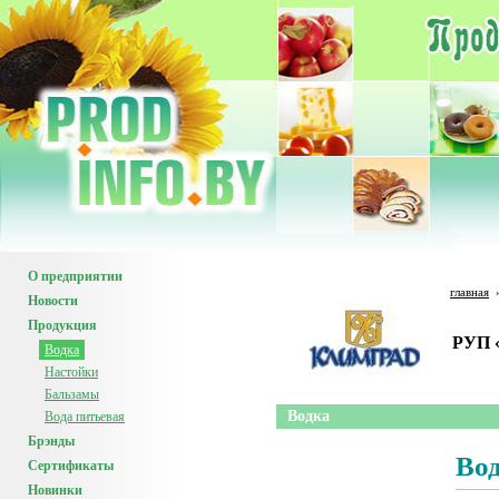
О предприятии
главная
Новости
Продукция
РУП 
Водка
Настойки
Бальзамы
Водка
Вода питьевая
Брэнды
Во
Сертификаты
Новинки