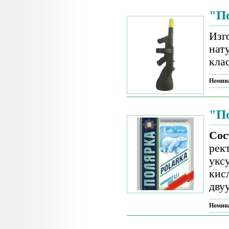
"П
Изг
нат
кла
Номин
"П
Сос
рек
укс
кис
дву
Номин