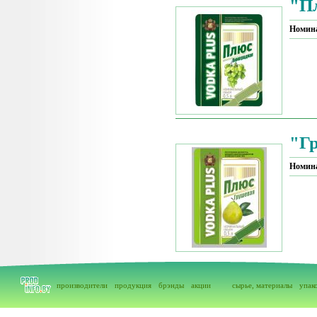
"П
Номин
"Г
Номин
производители
продукция
брэнды
акции
сырье, материалы
упак