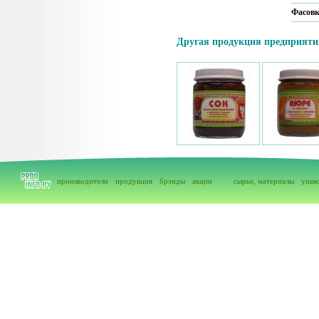
Фасов
Другая продукция предприяти
производители
продукция
брэнды
акции
сырье, материалы
упак