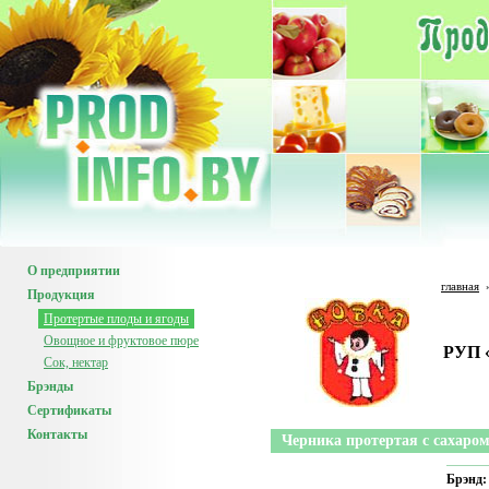
О предприятии
главная
Продукция
Протертые плоды и ягоды
Овощное и фруктовое пюре
РУП 
Сок, нектар
Брэнды
Сертификаты
Контакты
Черника протертая с сахаро
Брэнд