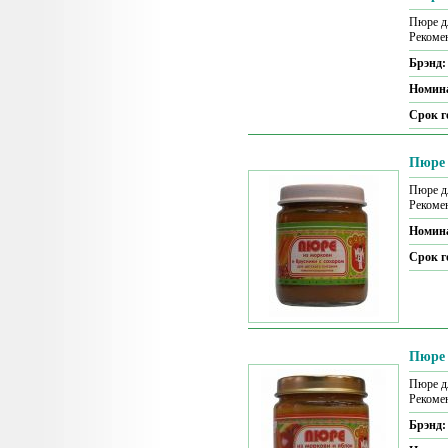
Пюре дл
Рекомен
Брэнд
Номин
Срок г
Пюре 
Пюре дл
Рекомен
Номин
Срок г
Пюре 
Пюре дл
Рекомен
Брэнд