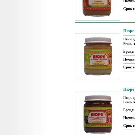
Номин
Срок г
Пюре 
Пюре дл
Рекомен
Брэнд
Номин
Срок г
Пюре 
Пюре дл
Рекомен
Брэнд
Номин
Срок г