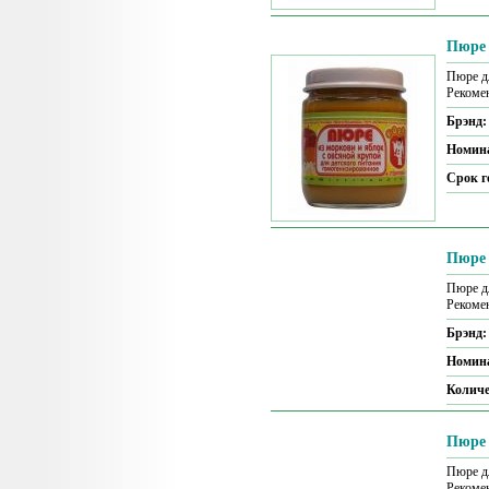
Пюре 
Пюре дл
Рекомен
Брэнд
Номин
Срок г
Пюре 
Пюре д
Рекомен
Брэнд
Номин
Количе
Пюре 
Пюре д
Рекомен