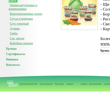
блюда
- Щи
Овощи натуральные и
- Со
маринованные
- Бо
Консервированные салаты
- Ра
Соусы и приправы
- Св
Соус томатный
- Ка
Аджика
Грибы
Боле
Сок, нектар
www.
Кофейные напитки
Брэнды
Брэнд
Сертификаты
Новинки
Контакты
производители
продукция
брэнды
акции
сырье, материалы
упак