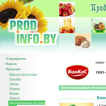
О предприятии
главная
Новости
Продукция
ОАО 
Вина плодово-ягодные
Настойки
Ликеры
Консервированные обеденны
Наливки
Варенье
Кон
Повидло
Консервированные обеденные
- Со