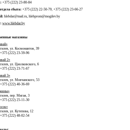
:
+375 (222) 23-80-84
 отдела сбыта:
+375 (222) 22-50-79, +375 (222) 23-66-27
il:
hlebdar@mail.ru, hlebprom@mogilev.by
:
www.hlebdar.by
енные магазины
авай»
гилев, ул. Космонавтов, 39
 +375 (222) 23-59-96
авай 2»
гилев, ул. Циолковского, 6
 +375 (222) 23-71-67
авай 3»
гилев, ул. Мовчанского, 53
 +375 (222) 40-36-69
мяны»
гилев, пер. Мигая, 3
 +375 (222) 25-11-30
осок»
гилев, ул. Кутепова, 12
 +375 (222) 48-02-54
иалы: