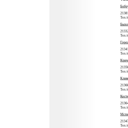
Бобр
21381
Тел./
Быхо
21332
Тел./
Горе
21341
Тел./
Крич
21350
Тел./
Клим
2136
Тел./
Кост
21364
Тел./
Мсти
21347
Тел./