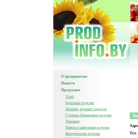
О предприятии
Новости
Продукция
Хлеб
Булочные изделия
Печенье, мучные сладости
Сухарно-бараночные изделия
Ко
Пряники
Адре
Вафли и вафельные изделия
Тел.
Кондитерские изделия