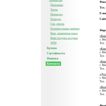
сахаристые
Факс
Пирожные
Тел.
Торты
E-ma
Мармелад
Сайт
Повидло
Сок, нектар
Безалкогольные напитки
Фирм
Квас, концентрат кваса
«Кар
Вина плодово-ягодные
г. Мо
ЗЦМ
Тел.:
Брэнды
«Кар
г. Мо
Сертификаты
Тел.:
Новинки
«Кар
Контакты
г. Мо
Тел.:
«Дух
г. Мо
Тел.:
«Кол
г. Мо
Тел.:
Фил