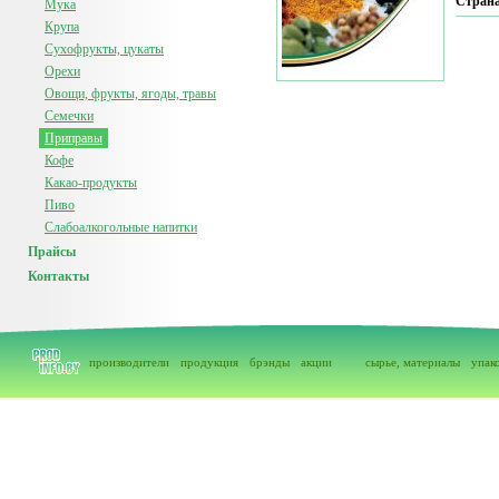
Страна
Мука
Крупа
Сухофрукты, цукаты
Орехи
Овощи, фрукты, ягоды, травы
Семечки
Приправы
Кофе
Какао-продукты
Пиво
Слабоалкогольные напитки
Прайсы
Контакты
производители
продукция
брэнды
акции
сырье, материалы
упак