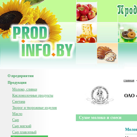
О предприятии
главная
Продукция
Молоко, сливки
ОАО 
Кисломолочные продукты
Сметана
Творог и творожные изделия
Масло
Сухое молоко и смеси
Сыр
Сыр мягкий
Молок
Сыр плавленый