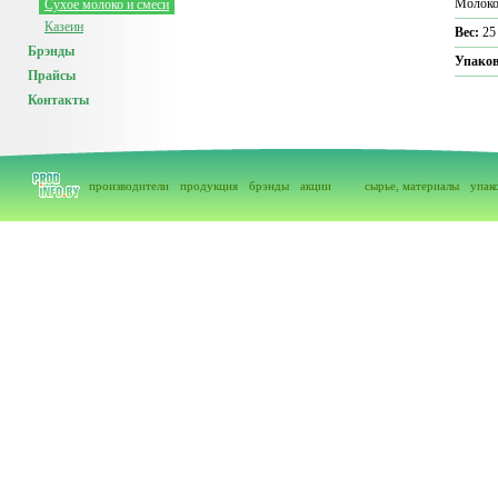
Молоко 
Сухое молоко и смеси
Казеин
Вес:
25
Брэнды
Упако
Прайсы
Контакты
производители
продукция
брэнды
акции
сырье, материалы
упак