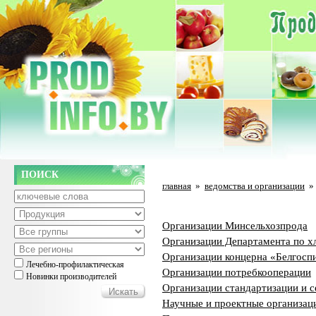
ПОИСК
главная
»
ведомства и организации
»
Организации Минсельхозпрода
Организации Департамента по х
Организации концерна «Белгос
Лечебно-профилактическая
Организации потребкооперации
Новинки производителей
Организации стандартизации и 
Научные и проектные организац