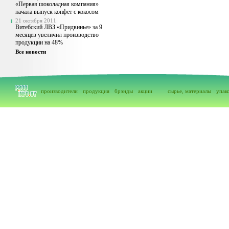
«Первая шоколадная компания»
начала выпуск конфет с кокосом
21 октября 2011
Витебский ЛВЗ «Придвинье» за 9
месяцев увеличил производство
продукции на 48%
Все новости
производители
продукция
брэнды
акции
сырье, материалы
упак