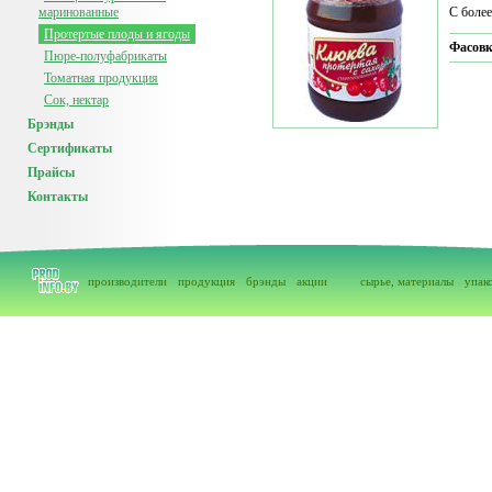
маринованные
С боле
Протертые плоды и ягоды
Фасов
Пюре-полуфабрикаты
Томатная продукция
Сок, нектар
Брэнды
Сертификаты
Прайсы
Контакты
производители
продукция
брэнды
акции
сырье, материалы
упак