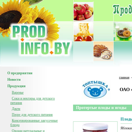
О предприятии
главная
Новости
Продукция
ОАО 
Варенье
Соки и нектары для детского
питания
Протертые плоды и ягоды
Джем
Пюре для детского питания
Плоды
Консервированные закусочные
блюда
Яблоки 
Овощи натуральные и