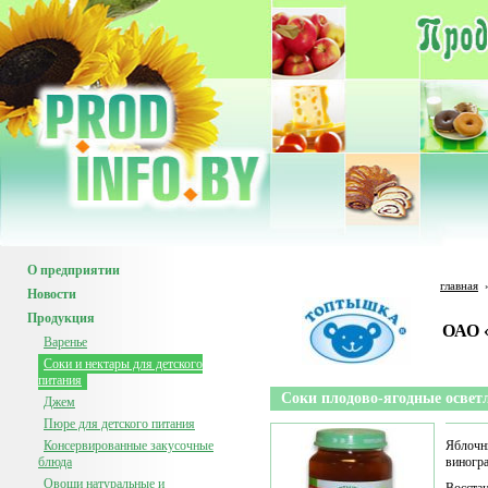
О предприятии
главная
Новости
Продукция
ОАО 
Варенье
Соки и нектары для детского
питания
Соки плодово-ягодные осветл
Джем
Пюре для детского питания
Консервированные закусочные
Яблочн
блюда
виногр
Овощи натуральные и