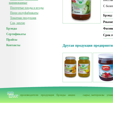
Восста
маринованные
С боле
Протертые плоды и ягоды
Пюре-полуфабрикаты
Брэнд
Томатная продукция
Рекоме
Сок, нектар
Брэнды
Фасов
Сертификаты
Срок г
Прайсы
Контакты
Другая продукция предприяти
производители
продукция
брэнды
акции
сырье, материалы
упак