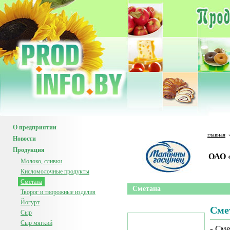
О предприятии
главная
Новости
Продукция
ОАО 
Молоко, сливки
Кисломолочные продукты
Сметана
Сметана
Творог и творожные изделия
Йогурт
Сме
Сыр
Сыр мягкий
- См