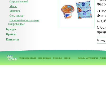
Сыр плавленый
Фасов
Масло
- См
Майонез
Фасов
Сок, нектар
кг (п
Напитки безалкогольные
газированные
С бо
Брэнды
пред
Прайсы
Контакты
Брэнд
производители
продукция
брэнды
акции
сырье, материалы
упак