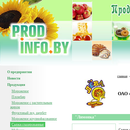
О предприятии
главная
Новости
Продукция
Мороженое
ОАО 
Пломбир
Мороженое с растительным
жиром
Фруктовый лед, щербет
"Лимонка"
Мороженое крупнофасованное
Сырки глазированные
Сырок 