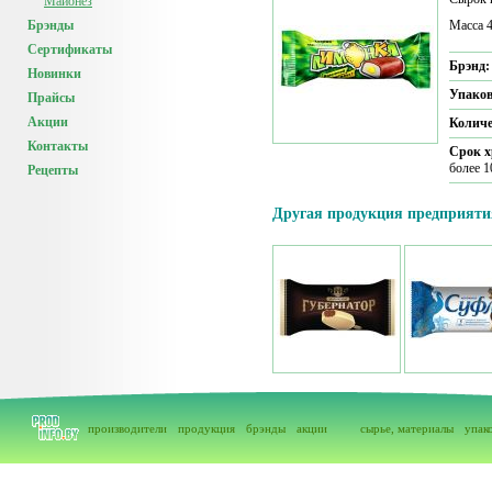
Майонез
Брэнды
Масса 4
Сертификаты
Брэнд
Новинки
Упако
Прайсы
Акции
Количе
Контакты
Срок х
более 1
Рецепты
Другая продукция предприяти
производители
продукция
брэнды
акции
сырье, материалы
упак