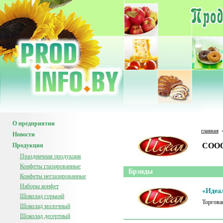
О предприятии
главная
Новости
CООО
Продукция
Праздничная продукция
Конфеты глазированные
Брэнды
Конфеты неглазированные
Наборы конфет
«Идеа
Шоколад горький
Торгова
Шоколад молочный
Шоколад десертный