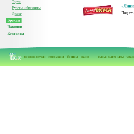
Торты
«Лини
Рулеты и бисквиты
Под это
Драже
Брэнды
Новинки
Контакты
производители
продукция
брэнды
акции
сырье, материалы
упак