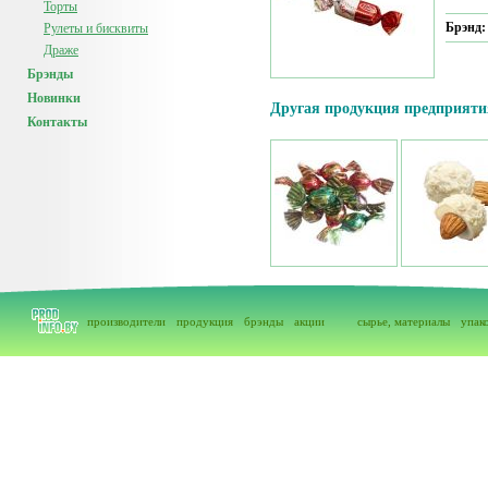
Торты
Брэнд
Рулеты и бисквиты
Драже
Брэнды
Новинки
Другая продукция предприяти
Контакты
производители
продукция
брэнды
акции
сырье, материалы
упак