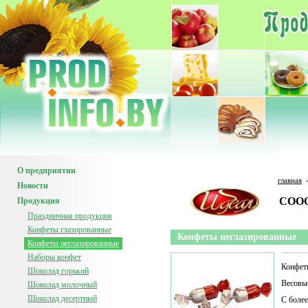
О предприятии
главная
Новости
CООО
Продукция
Праздничная продукция
Конфеты глазированные
Конфеты неглазированные
Конфеты неглазированные
Наборы конфет
Конфет
Шоколад горький
Весовы
Шоколад молочный
Шоколад десертный
С боле