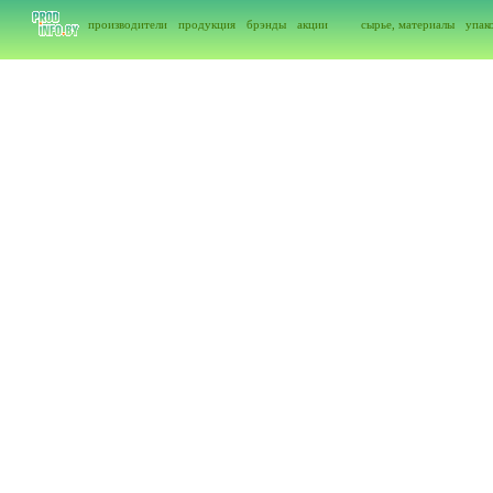
производители
продукция
брэнды
акции
сырье, материалы
упак