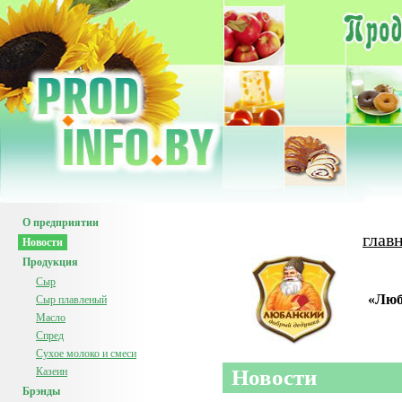
О предприятии
глав
Новости
Продукция
Сыр
«Люб
Сыр плавленый
Масло
Спред
Сухое молоко и смеси
Казеин
Новости
Брэнды