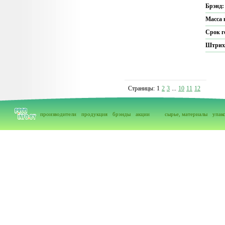
Брэнд
Масса 
Срок г
Штрих
Страницы:
1
2
3
...
10
11
12
производители
продукция
брэнды
акции
сырье, материалы
упак