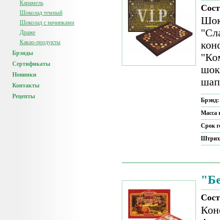
Карамель
Сост
Шоколад темный
Шок
Шоколад с начинками
"Сл
Драже
Какао-продукты
кон
Брэнды
"Ко
Сертификаты
шок
Новинки
шап
Контакты
Рецепты
Брэнд
Масса 
Срок г
Штрих
"Б
Сост
Кон