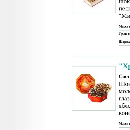
шок
пес
"Ми
Масса 
Срок г
Штрих
"Х
Сост
Шок
мол
гла
ябл
кон
Масса 