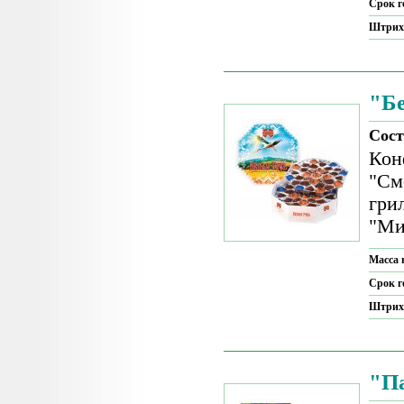
Срок г
Штрих
"Бе
Сост
Кон
"См
гри
"Ми
Масса 
Срок г
Штрих
"П