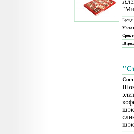
Але
"Ми
Брэнд
Масса 
Срок г
Штрих
"С
Сост
Шок
эли
коф
шок
сли
шок