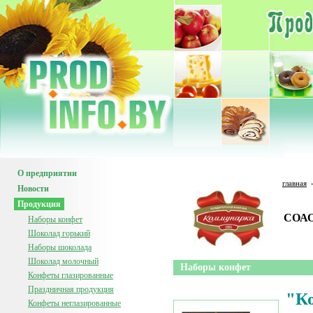
О предприятии
главная
Новости
Продукция
СОАО
Наборы конфет
Шоколад горький
Наборы шоколада
Шоколад молочный
Наборы конфет
Конфеты глазированные
Праздничная продукция
"К
Конфеты неглазированные