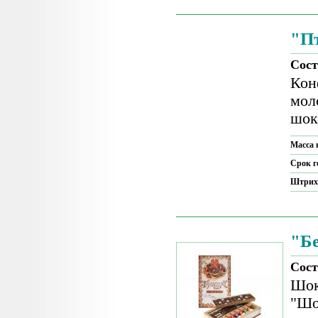
"П
Сост
Кон
мол
шок
Масса 
Срок г
Штрих
"Бе
Сост
Шок
"Шо