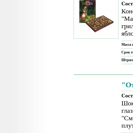
Сост
Кон
"Ма
гри
ябл
Масса 
Срок г
Штрих
"О
Сост
Шок
гла
"См
плу