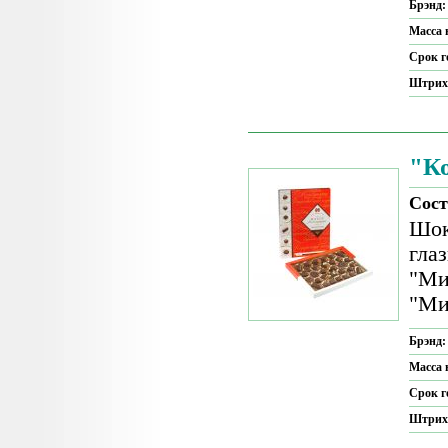
Брэнд
Масса 
Срок г
Штрих
"К
Сост
Шок
гла
"Ми
"Ми
Брэнд
Масса 
Срок г
Штрих