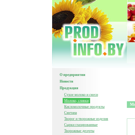
О предприятии
Новости
Продукция
Сухое молоко и смеси
Молоко, сливки
Мо
Кисломолочные продукты
Сметана
Творог и творожные изделия
Сырки глазированные
Творожные десерты