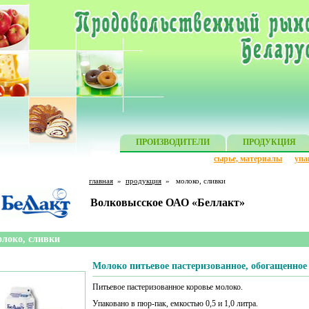
ПРОИЗВОДИТЕЛИ
ПРОДУКЦИЯ
сырье, материалы
упа
главная
»
продукция
»
молоко, сливки
Волковысское ОАО «Беллакт»
локо, сливки
Молоко питьевое пастеризованное, обогащенное
Питьевое пастеризованное коровье молоко.
Упаковано в пюр-пак, емкостью 0,5 и 1,0 литра.