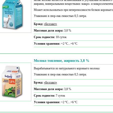
Козье молоко является незаменимым в улучшении белкового 
жирами, минеральными веществами: макро- и микроэлемента
Может использоваться при непереносимости белков коровьего
Упаковано в пюр-пак емкостью 0,5 литра.
Брэнд:
«Беллакт»
Массовая доля жира:
3,0 %
Срок годности:
10 суток
Условия хранения:
+2 ºС...+6 ºС
Молоко топленое, жирность 3,8 %
Вырабатывается из натурального коровьего молока
Упаковано в пюр-пак емкостью 0,5 литра.
Брэнд:
«Беллакт»
Массовая доля жира:
3,8 %
Срок годности:
7 суток
Условия хранения:
+2 ºС...+6 ºС