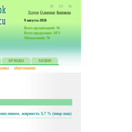
Услуги
О портале
Контакты
9 августа 2026
Всего организаций: 56
Всего продукции: 1071
Объявлений: 78
БРЭНДЫ
АКЦИИ
ковка
оборудование
 инулином, жирность 3,7 % (пюр-пак)