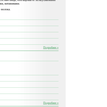
состава пищи, обогащении ее легкоусваемыми
ми, витаминами.
 молока.
Подробнее »
Подробнее »