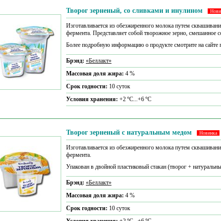
Творог зерненый, со сливками и инулином
Нови
Изготавливается из обезжиренного молока путем сквашивани
фермента. Представляет собой творожное зерно, смешанное 
Более подробную информацию о продукте смотрите на сайте 
Брэнд:
«Беллакт»
Массовая доля жира:
4 %
Срок годности:
10 суток
Условия хранения:
+2 ºС...+6 ºС
Творог зерненый с натуральным медом
Новинка
Изготавливается из обезжиренного молока путем сквашивани
фермента.
Упакован в двойной пластиковый стакан (творог + натуральны
Брэнд:
«Беллакт»
Массовая доля жира:
4 %
Срок годности:
10 суток