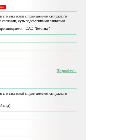
нка
я его закваской с применением сычужного
со свежими, чуть подсоленными сливками.
производителя -
ОАО "Беллакт"
Подробнее »
я его закваской с применением сычужного
й мед).