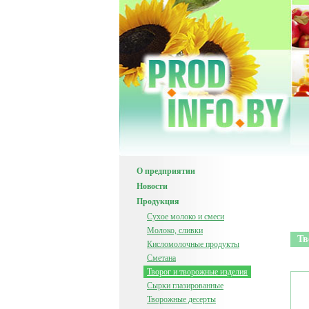
О предприятии
Новости
Продукция
Сухое молоко и смеси
Молоко, сливки
Тв
Кисломолочные продукты
Сметана
Творог и творожные изделия
Сырки глазированные
Творожные десерты