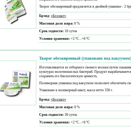
Творог обезжиренный предлагается в двойной упаковке - 2 бри
Брэнд:
«Беллакт»
Массовая доля жира:
0 %
Срок годности:
10 суток
Условия хранения:
+2 ºС...+6 ºС
Творог обезжиренный (упаковано под вакуумом
Изготавливается из отборного свежего молока путем сквашив
культурах молочнокислых бактерий. Продукт вырабатывается 
сохранить его биологическую ценность.
Полимерная упаковка под вакуумом позволяет обеспечить свеж
Упаковано в полимерный пакет, масса нетто 350 г.
Брэнд:
«Беллакт»
Массовая доля жира:
0 %
Срок годности:
30 суток
Условия хранения:
+2 ºС...+6 ºС