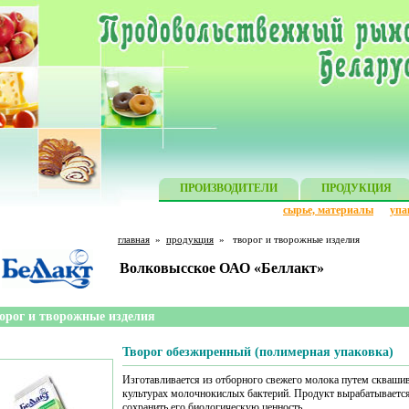
ПРОИЗВОДИТЕЛИ
ПРОДУКЦИЯ
сырье, материалы
упа
главная
»
продукция
»
творог и творожные изделия
Волковысское ОАО «Беллакт»
орог и творожные изделия
Творог обезжиренный (полимерная упаковка)
Изготавливается из отборного свежего молока путем сквашив
культурах молочнокислых бактерий. Продукт вырабатывается 
сохранить его биологическую ценность.