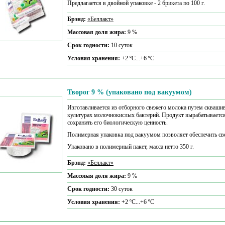
Предлагается в двойной упаковке - 2 брикета по 100 г.
Брэнд:
«Беллакт»
Массовая доля жира:
9 %
Срок годности:
10 суток
Условия хранения:
+2 ºС...+6 ºС
Творог 9 % (упаковано под вакуумом)
Изготавливается из отборного свежего молока путем сквашив
культурах молочнокислых бактерий. Продукт вырабатывается 
сохранить его биологическую ценность.
Полимерная упаковка под вакуумом позволяет обеспечить свеж
Упаковано в полимерный пакет, масса нетто 350 г.
Брэнд:
«Беллакт»
Массовая доля жира:
9 %
Срок годности:
30 суток
Условия хранения:
+2 ºС...+6 ºС