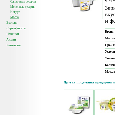
Сливочные десерты
Молочные десерты
Зер
Йогурт
вку
Масло
и ф
Брэнды
Сертификаты
Брэнд
Новинки
Массов
Акции
Срок г
Контакты
Услови
Упако
Количе
Масса 
Другая продукция предприяти