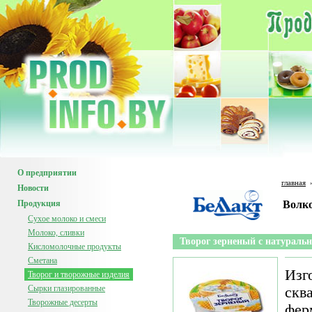
О предприятии
главная
Новости
Продукция
Волк
Сухое молоко и смеси
Молоко, сливки
Творог зерненый с натураль
Кисломолочные продукты
Сметана
Изг
Творог и творожные изделия
Сырки глазированные
скв
Творожные десерты
фер