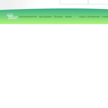
производители
продукция
брэнды
акции
сырье, материалы
упак