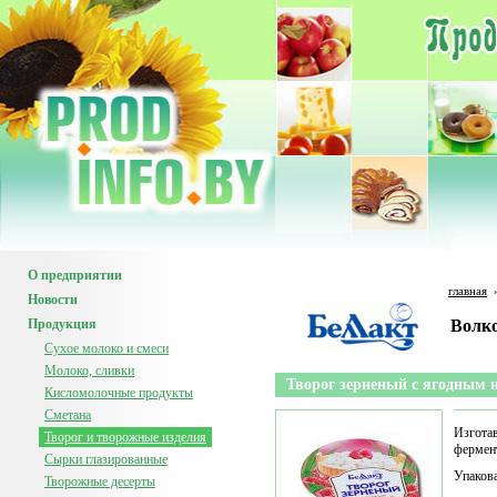
О предприятии
главная
Новости
Продукция
Волк
Сухое молоко и смеси
Молоко, сливки
Творог зерненый с ягодным
Кисломолочные продукты
Сметана
Изготав
Творог и творожные изделия
фермен
Сырки глазированные
Упакова
Творожные десерты