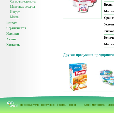
Сливочные десерты
Брэнд
Молочные десерты
Массов
Йогурт
Масло
Срок г
Брэнды
Услови
Сертификаты
Упако
Новинки
Количе
Акции
Масса 
Контакты
Другая продукция предприяти
производители
продукция
брэнды
акции
сырье, материалы
упак