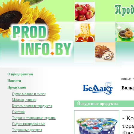
О предприятии
главная
Новости
Продукция
Волк
Сухое молоко и смеси
Молоко, сливки
Йогуртные продукты
Кисломолочные продукты
Сметана
- К
Творог и творожные изделия
Сырки глазированные
тер
Творожные десерты
Фасо