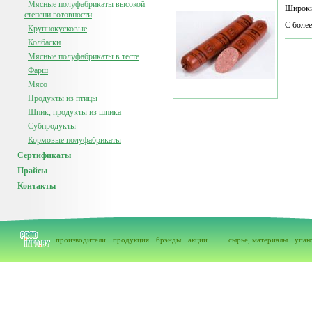
Мясные полуфабрикаты высокой
Широкий
степени готовности
С боле
Крупнокусковые
Колбаски
Мясные полуфабрикаты в тесте
Фарш
Мясо
Продукты из птицы
Шпик, продукты из шпика
Субпродукты
Кормовые полуфабрикаты
Сертификаты
Прайсы
Контакты
производители
продукция
брэнды
акции
сырье, материалы
упак