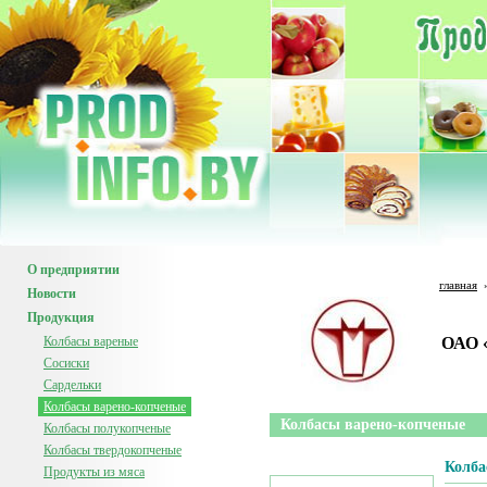
О предприятии
главная
Новости
Продукция
Колбасы вареные
ОАО 
Сосиски
Сардельки
Колбасы варено-копченые
Колбасы варено-копченые
Колбасы полукопченые
Колбасы твердокопченые
Колба
Продукты из мяса