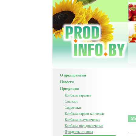
О предприятии
Новости
Продукция
Колбасы вареные
Сосиски
Сардельки
Колбасы варено-копченые
Мя
Колбасы полукопченые
Колбасы твердокопченые
Продукты из мяса