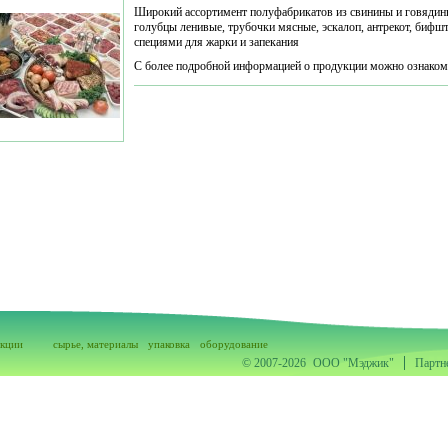
Широкий ассортимент полуфабрикатов из свинины и говядин
голубцы ленивые, трубочки мясные, эскалоп, антрекот, бифшт
специями для жарки и запекания
С более подробной информацией о продукции можно ознакоми
акции
сырье, материалы
упаковка
оборудование
© 2007-2026
ООО "Мэджик"
Партн