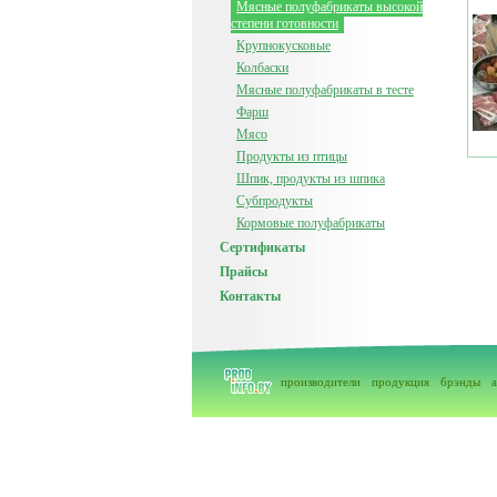
Мясные полуфабрикаты высокой
степени готовности
Крупнокусковые
Колбаски
Мясные полуфабрикаты в тесте
Фарш
Мясо
Продукты из птицы
Шпик, продукты из шпика
Субпродукты
Кормовые полуфабрикаты
Сертификаты
Прайсы
Контакты
производители
продукция
брэнды