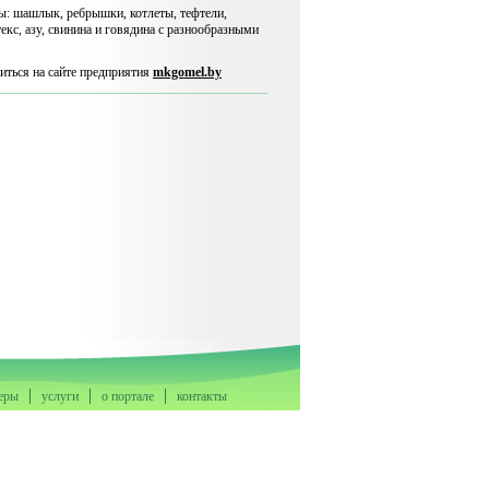
ы: шашлык, ребрышки, котлеты, тефтели,
екс, азу, свинина и говядина с разнообразными
ться на сайте предприятия
mkgomel.by
еры
услуги
о портале
контакты