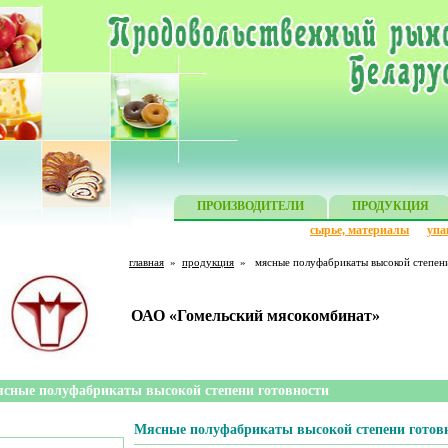
ПРОИЗВОДИТЕЛИ
ПРОДУКЦИЯ
сырье, материалы
упа
главная
»
продукция
»
мясные полуфабрикаты высокой степен
ОАО «Гомельский мясокомбинат»
сные полуфабрикаты высокой степени готовности
Мясные полуфабрикаты высокой степени готов