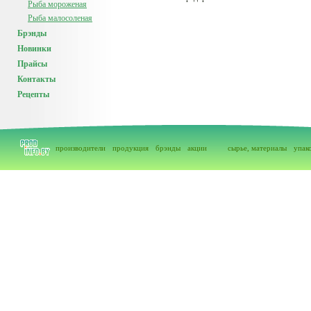
Рыба мороженая
Рыба малосоленая
Брэнды
Новинки
Прайсы
Контакты
Рецепты
производители
продукция
брэнды
акции
сырье, материалы
упак