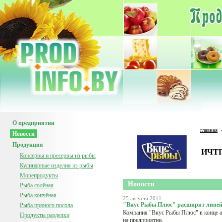
О предприятии
главная
Новости
Продукция
ИЧТП
Консервы и пресервы из рыбы
Кулинарные изделия из рыбы
Морепродукты
Новости
Рыба солёная
Рыба копчёная
25 августа 2011
"Вкус Рыбы Плюс" расширит линей
Рыба пряного посола
Компания "Вкус Рыбы Плюс" в конце а
Продукты разделки
на предприятии.