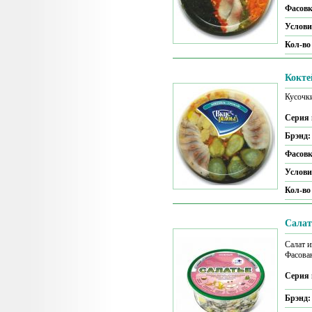
Фасов
Услови
Кол-во
Кокте
Кусочк
Серия 
Брэнд
Фасов
Услови
Кол-во
Сала
Салат и
Фасова
Серия 
Брэнд