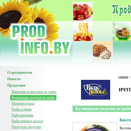
О предприятии
главная
Новости
Продукция
ИЧТП
Консервы и пресервы из рыбы
Кулинарные изделия из рыбы
Морепродукты
Кулинарные изделия из рыб
Рыба солёная
Рыба копчёная
Кокт
Рыба пряного посола
Продукты разделки
Кусочк