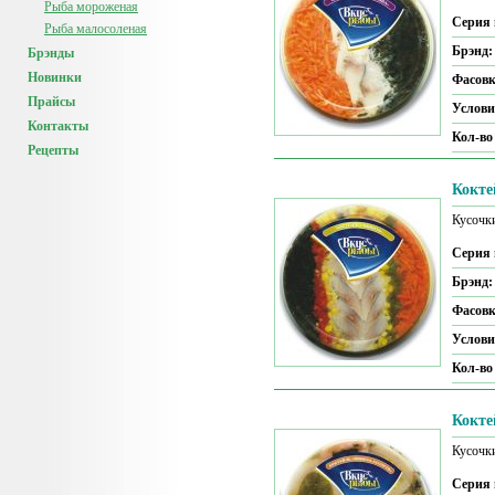
Рыба мороженая
Серия 
Рыба малосоленая
Брэнд
Брэнды
Новинки
Фасов
Прайсы
Услови
Контакты
Кол-во
Рецепты
Кокте
Кусочк
Серия 
Брэнд
Фасов
Услови
Кол-во
Кокте
Кусочк
Серия 