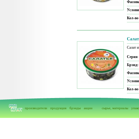
Фасов
Услови
Кол-во
Салат
Салат и
Серия 
Брэнд
Фасов
Услови
Кол-во
производители
продукция
брэнды
акции
сырье, материалы
упак