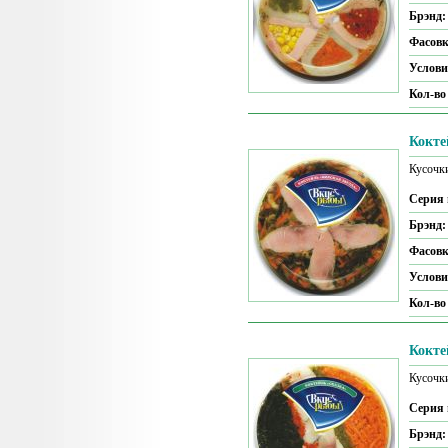
Брэнд
Фасов
Услови
Кол-во
Кокте
Кусочк
Серия 
Брэнд
Фасов
Услови
Кол-во
Кокте
Кусочк
Серия 
Брэнд