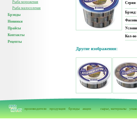
Рыба мороженая
Серия 
Рыба малосоленая
Брэнд
Брэнды
Фасов
Новинки
Прайсы
Услови
Контакты
Кол-во
Рецепты
Другие изображения:
производители
продукция
брэнды
акции
сырье, материалы
упак