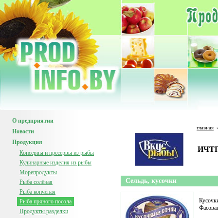
О предприятии
главная
Новости
Продукция
ИЧТП
Консервы и пресервы из рыбы
Кулинарные изделия из рыбы
Морепродукты
Сельдь, кусочки
Рыба солёная
Рыба копчёная
Кусочки
Рыба пряного посола
Фасова
Продукты разделки