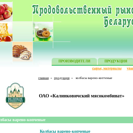
ПРОИЗВОДИТЕЛИ
ПРОДУКЦИЯ
сырье, материалы
упа
главная
»
продукция
»
колбасы варено-копченые
ОАО «Калинковичский мясокомбинат»
лбасы варено-копченые
Колбасы варено-копченые