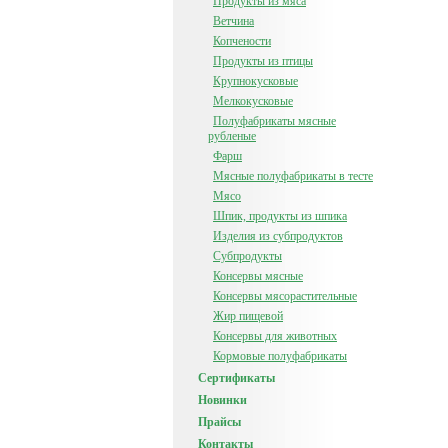
Продукты из мяса
Ветчина
Копчености
Продукты из птицы
Крупнокусковые
Мелкокусковые
Полуфабрикаты мясные
рубленые
Фарш
Мясные полуфабрикаты в тесте
Мясо
Шпик, продукты из шпика
Изделия из субпродуктов
Субпродукты
Консервы мясные
Консервы мясорастительные
Жир пищевой
Консервы для животных
Кормовые полуфабрикаты
Сертификаты
Новинки
Прайсы
Контакты