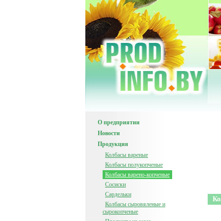
О предприятии
Новости
Продукция
Колбасы вареные
Колбасы полукопченые
Колбасы варено-копченые
Сосиски
Сардельки
Ко
Колбасы сыровяленые и
сырокопченые