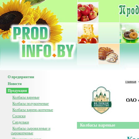
О предприятии
главная
Новости
Продукция
Колбасы вареные
ОАО 
Колбасы полукопченые
Колбасы варено-копченые
Сосиски
Сардельки
Колбасы вареные
Колбасы сыровяленые и
сырокопченые