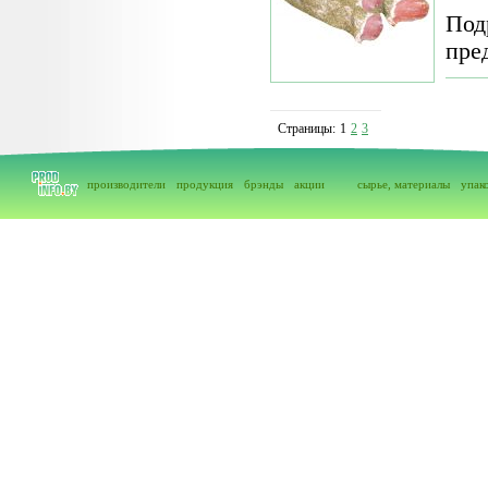
Под
пре
Страницы:
1
2
3
производители
продукция
брэнды
акции
сырье, материалы
упак