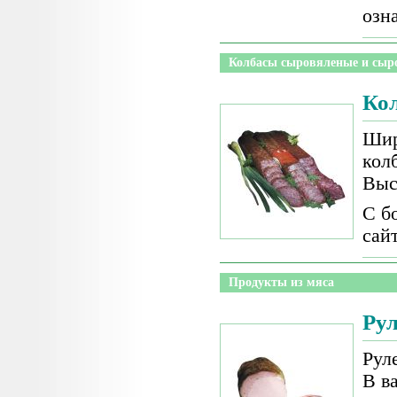
озн
Колбасы сыровяленые и сыр
Ко
Шир
кол
Выс
С б
сай
Продукты из мяса
Ру
Рул
В в