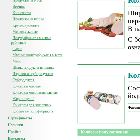
Кол
Продукты из мяса
Ветчина
Шир
Копчености
Продукты из птицы
пер
Крупнокусковые
В н
Мелкокусковые
Полуфабрикаты мясные
С б
рубленые
озн
Фарш
Мясные полуфабрикаты в тесте
Мясо
Шпик, продукты из шпика
Ко
Изделия из субпродуктов
Субпродукты
Консервы мясные
Сос
Консервы мясорастительные
йод
Жир пищевой
Консервы для животных
Фасов
Кормовые полуфабрикаты
Сертификаты
Новинки
Прайсы
Колбасы полукопченые
Контакты