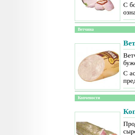
С б
озн
Ветчина
Ве
Вет
буж
С а
пре
Копчености
Ко
Про
сыр