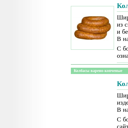
Ко
Шир
из 
и б
В н
С б
озн
Колбасы варено-копченые
Ко
Шир
изд
В н
С б
сай