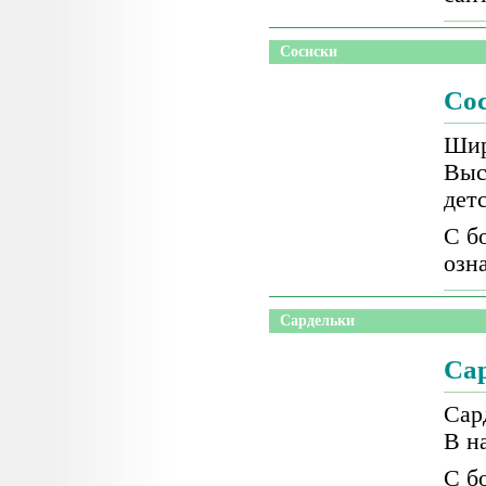
Сосиски
Со
Шир
Выс
дет
С б
озн
Сардельки
Са
Сар
В н
С б