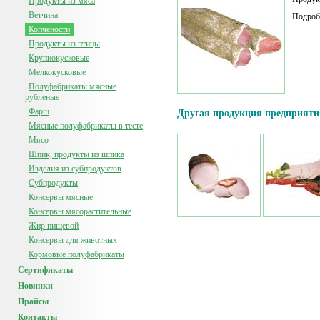
Продукты из мяса
Ветчина
Подроб
Копчености
Продукты из птицы
Крупнокусковые
Мелкокусковые
Полуфабрикаты мясные
рубленые
Фарш
Другая продукция предприяти
Мясные полуфабрикаты в тесте
Мясо
Шпик, продукты из шпика
Изделия из субпродуктов
Субпродукты
Консервы мясные
Консервы мясорастительные
Жир пищевой
Консервы для животных
Кормовые полуфабрикаты
Сертификаты
Новинки
Прайсы
Контакты