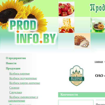
О предприятии
главная
Новости
Продукция
Колбасы вареные
ОАО 
Колбасы полукопченые
Колбасы варено-копченые
Сосиски
Сардельки
Копчености
Колбасы сыровяленые и
сырокопченые
Продук