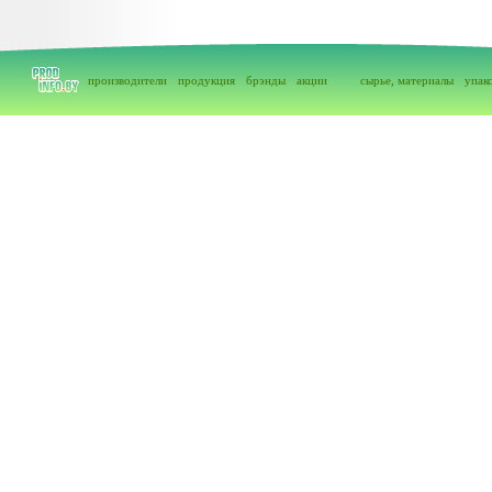
производители
продукция
брэнды
акции
сырье, материалы
упак